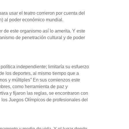
ara usar el teatro corrieron por cuenta del
n) al poder económico mundial.
 de este organismo así lo amerita. Y este
anismo de penetración cultural y de poder
olítica independiente; limitaría su esfuerzo
o de los deportes, al mismo tiempo que a
anos y múltiples” En sus comienzos este
ombres, como herramienta de paz y
iva y fijaron las reglas, se encontraron con
n los Juegos Olímpicos de profesionales del
armamento y medio de vida. Y el lugar donde