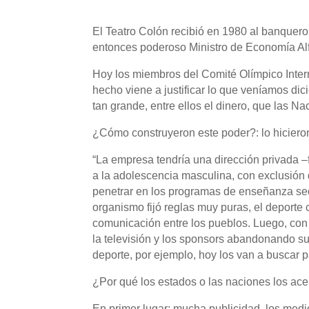
El Teatro Colón recibió en 1980 al banquero 
entonces poderoso Ministro de Economía Alf
Hoy los miembros del Comité Olímpico Inter
hecho viene a justificar lo que veníamos di
tan grande, entre ellos el dinero, que las Na
¿Cómo construyeron este poder?: lo hiciero
“La empresa tendría una dirección privada –f
a la adolescencia masculina, con exclusión de
penetrar en los programas de enseñanza secu
organismo fijó reglas muy puras, el deporte
comunicación entre los pueblos. Luego, con e
la televisión y los sponsors abandonando su
deporte, por ejemplo, hoy los van a buscar p
¿Por qué los estados o las naciones los ace
En primer lugar: mucha publicidad, los medi