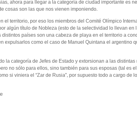
sias, ahora para llegar a la categoría de ciudad importante es 
 de cosas son las que nos vienen imponiendo.
 el territorio, por eso los miembros del Comité Olímpico Intern
 por algún título de Nobleza (esto de la selectividad lo llevan e
 distintos países son una cabeza de playa en el territorio a con
n expulsarlos como el caso de Manuel Quintana el argentino qu
 la categoría de Jefes de Estado y extorsionan a las distintas 
 pero no sólo para ellos, sino también para sus esposas (tal es e
o si viniera el “Zar de Rusia”, por supuesto todo a cargo de los
te