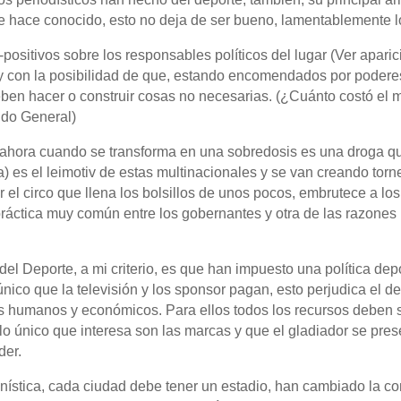
e hace conocido, esto no deja de ser bueno, lamentablemente lo
positivos sobre los responsables políticos del lugar (Ver apar
) y con la posibilidad de que, estando encomendados por podere
eben hacer o construir cosas no necesarias. (¿Cuánto costó el 
ido General)
 ahora cuando se transforma en una sobredosis es una droga qu
 es el leimotiv de estas multinacionales y se van creando torneos
r el circo que llena los bolsillos de unos pocos, embrutece a lo
práctica muy común entre los gobernantes y otra de las razones 
el Deporte, a mi criterio, es que han impuesto una política depor
único que la televisión y los sponsor pagan, esto perjudica el d
s humanos y económicos. Para ellos todos los recursos deben se
lo único que interesa son las marcas y que el gladiador se pres
der.
stica, cada ciudad debe tener un estadio, han cambiado la con