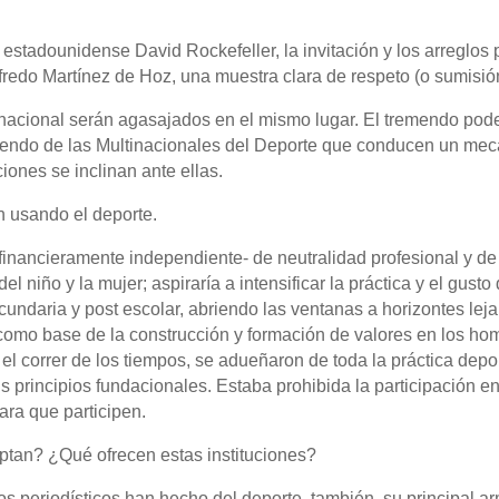
estadounidense David Rockefeller, la invitación y los arreglos p
redo Martínez de Hoz, una muestra clara de respeto (o sumisió
nacional serán agasajados en el mismo lugar. El tremendo poder
ciendo de las Multinacionales del Deporte que conducen un mec
ciones se inclinan ante ellas.
n usando el deporte.
inancieramente independiente- de neutralidad profesional y de p
l niño y la mujer; aspiraría a intensificar la práctica y el gust
ndaria y post escolar, abriendo las ventanas a horizontes lej
 como base de la construcción y formación de valores en los h
l correr de los tiempos, se adueñaron de toda la práctica deport
s principios fundacionales. Estaba prohibida la participación e
ara que participen.
ptan? ¿Qué ofrecen estas instituciones?
os periodísticos han hecho del deporte, también, su principal 