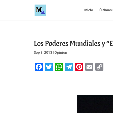
Inicio
Últimas 
Los Poderes Mundiales y “El
Sep 8, 2013
|
Opinión
Facebook
Twitter
WhatsApp
Telegram
Pinteres
Emai
Co
Li