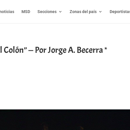
noticias
MSD
Secciones
Zonas del país
Deportista
 Colón” — Por Jorge A. Becerra *
t
l
py
nk