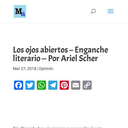
Los ojos abiertos – Enganche
literario — Por Ariel Scher
Mar 27, 2018
|
Opinión
Facebook
Twitter
WhatsApp
Telegram
Pinterest
Email
Copy
Link