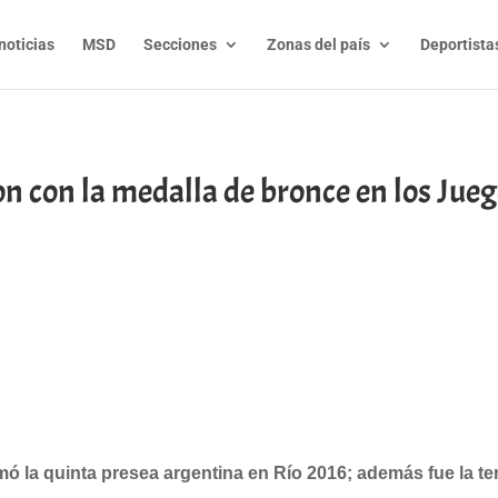
noticias
MSD
Secciones
Zonas del país
Deportista
n con la medalla de bronce en los Jue
t
l
py
nk
ó la quinta presea argentina en Río 2016; además fue la ter