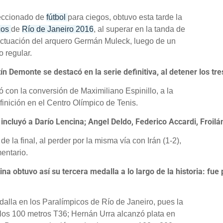
leccionado de
fútbol
para ciegos, obtuvo esta tarde la
cos
de
Río de Janeiro 2016
, al superar en la tanda de
 actuación del arquero Germán Muleck, luego de un
o regular.
n Demonte se destacó en la serie definitiva, al detener los tre
tó con la conversión de Maximiliano Espinillo, a la
finición en el Centro Olímpico de Tenis.
incluyó a Darío Lencina; Angel Deldo, Federico Accardi, Froilán
la final, al perder por la misma vía con Irán (1-2),
entario.
ina obtuvo así su tercera medalla a lo largo de la historia: fu
alla en los Paralímpicos de Río de Janeiro, pues la
n los 100 metros T36; Hernán Urra alcanzó plata en