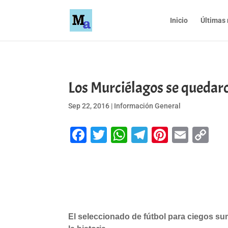
Inicio
Últimas 
Los Murciélagos se quedaro
Sep 22, 2016
|
Información General
Facebook
Twitter
WhatsApp
Telegram
Pinteres
Emai
Co
Li
El seleccionado de fútbol para ciegos sum