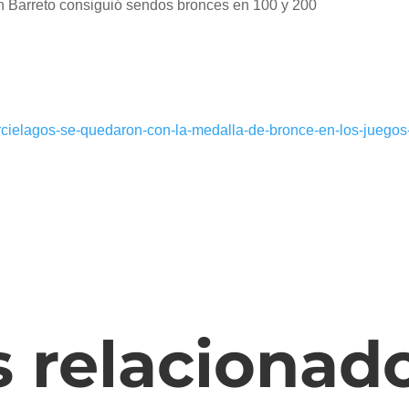
n Barreto consiguió sendos bronces en 100 y 200
rcielagos-se-quedaron-con-la-medalla-de-bronce-en-los-juegos
s relacionad