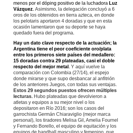
menos por el dóping positivo de la luchadora
Luz
Vázquez
.
Asimismo, la delegación concluyó a 6
oros de los obtenidos en tierra azteca, en donde
los pelotaris aportaron 4 doradas y que en esta
ocasión lamentaron que su deporte se haya
quedado fuera del programa.
Hay un dato clave respecto de la actuación; la
Argentina tiene el peor coeficiente oro/plata
entre los primeros siete países del medallero:
15 doradas contra 29 plateadas, casi el doble
respecto del mejor metal
.
Y aquí vuelve la
comparación con Colombia (27/14), el espejo
donde mirarse y que supo desbancar al anfitrión
de los anteriores Juegos, con todas sus ventajas.
Estos 29 segundos puestos ofrecen múltiples
lecturas.
Hubo plateadas que devolvieron a
atletas y equipos a su mejor nivel o los
depositaron en Río 2016; son los casos del
garrochista Germán Chiaraviglio (mejor marca
personal), los tiradores Melisa Gil, Amelia Fournel
y Fernando Borello, el equipo de equitación y los
equipos de handball masculino y femenino, que