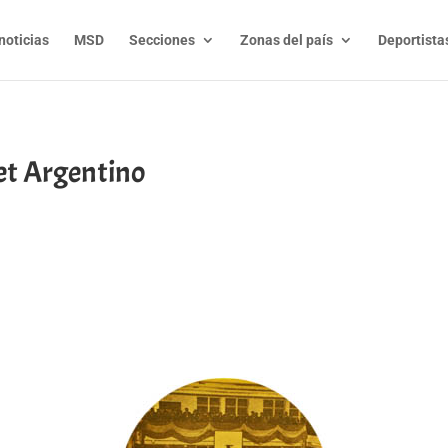
noticias
MSD
Secciones
Zonas del país
Deportista
et Argentino
t
l
py
nk