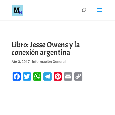
Libro: Jesse Owens y la
conexión argentina
Abr 3, 2017
|
Información General
Facebook
Twitter
WhatsApp
Telegram
Pinterest
Email
Copy
Link