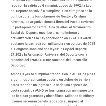
Pero esta verdadera democracia del deporte quedó de
lado con la salida de Galmarini. Luego de 1992, la Ley
del Deporte no volvió a cumplirse. Con el regreso de la
política durante los gobiernos de Néstor y Cristina
Kirchner, las Organizaciones Libres del Pueblo tuvieron
un protagonismo central. Una de ellas, el
Movimiento
Social del Deporte
movilizó el cumplimiento y
actualización de la Ley sancionada en 1974. Llevaron
adelante la patriada con militancia y en octubre de 2015
el Congreso sancionó dos leyes: la
Ley del Deporte
27.202
y la
Asignación Universal del Deporte
con la
creación del
ENADED
(Ente Nacional del Desarrollo
Deportivo).
Ambas leyes se cumplimentaban. Con la AUHD los pibes
argentinos practicarían deporte en clubes de barrio y
estos tendrían un ingreso que sería una especie de
cuota social.
La AUHD se financiaría con un impuesto a
las bebidas gaseosas y alcohólicas
. Millones de niños y
jóvenes se verían beneficiados con su ingreso al