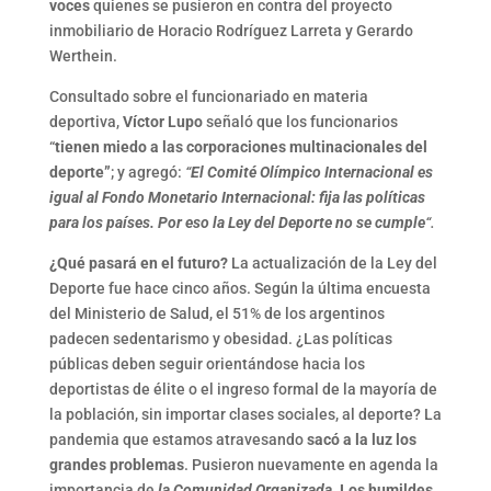
voces
quienes se pusieron en contra del proyecto
inmobiliario de Horacio Rodríguez Larreta y Gerardo
Werthein.
Consultado sobre el funcionariado en materia
deportiva,
Víctor Lupo
señaló que los funcionarios
“
tienen miedo a las corporaciones multinacionales del
deporte”
; y agregó:
“
El Comité Olímpico Internacional es
igual al Fondo Monetario Internacional: fija las políticas
para los países. Por eso la Ley del Deporte no se cumple
“.
¿Qué pasará en el futuro?
La actualización de la Ley del
Deporte fue hace cinco años. Según la última encuesta
del Ministerio de Salud, el 51% de los argentinos
padecen sedentarismo y obesidad. ¿Las políticas
públicas deben seguir orientándose hacia los
deportistas de élite o el ingreso formal de la mayoría de
la población, sin importar clases sociales, al deporte? La
pandemia que estamos atravesando
sacó a la luz los
grandes problemas
. Pusieron nuevamente en agenda la
importancia de
la Comunidad Organizada
.
Los humildes