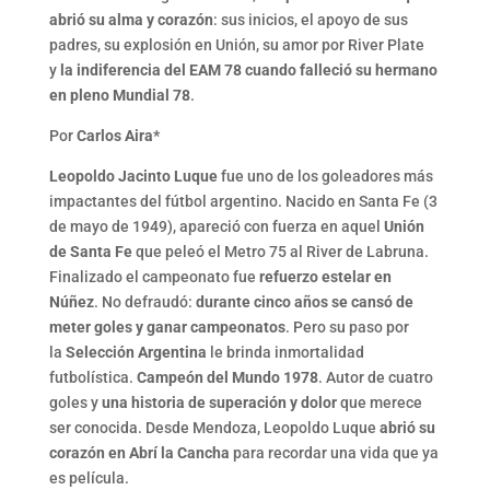
abrió su alma y corazón
: sus inicios, el apoyo de sus
padres, su explosión en Unión, su amor por River Plate
y
la indiferencia del EAM 78 cuando falleció su hermano
en pleno Mundial 78
.
Por
Carlos Aira*
Leopoldo Jacinto Luque
fue uno de los goleadores más
impactantes del fútbol argentino. Nacido en Santa Fe (3
de mayo de 1949), apareció con fuerza en aquel
Unión
de Santa Fe
que peleó el Metro 75 al River de Labruna.
Finalizado el campeonato fue
refuerzo estelar en
Núñez
. No defraudó:
durante cinco años se cansó de
meter goles y ganar campeonatos
. Pero su paso por
la
Selección Argentina
le brinda inmortalidad
futbolística.
Campeón del Mundo 1978
. Autor de cuatro
goles y
una historia de superación y dolor
que merece
ser conocida. Desde Mendoza, Leopoldo Luque
abrió su
corazón en Abrí la Cancha
para recordar una vida que ya
es película.