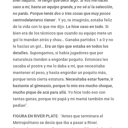
bien flaquito. Te tengo que decir algo. Si vos me hacés
caso a mí, hasta un equipo grande, y no sé si la selección,
no parás. Porque tenés dos o tres cosas que muy pocos
centrodelanteros tienen
‘. Y yo, te imaginás, estaba feliz
de la vida con lo que me dijo.
Le hice caso en todo
. Si
bien era de los técnicos que cuando su equipo mete un
gol lo mandan atrás y chau… Ganaba partidos 1 a 0 y no
le hacías un gol…
Era un tipo que estaba en todos los
detalles
. Supongamos, si había jugadores que por
naturaleza tienden a engordar poquito. Entonces les
sacaba el postre y me lo daba a mí, que necesitaba
mantener el peso, y hasta engordar un poquito más,
porque tenía cierta estatura.
Necesitaba estar fuerte, ir
bastante al gimnasio, porque lo mío era mucho choque,
mucho pique de acá para allá
. Yo hice todo eso con
tantas ganas, porque mi papá y mi mamá también me lo
pedían”.
FIGURA EN RIVER PLATE
: “Antes que terminara el
Metropolitano se decía que iba a pasar a River.