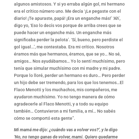
algunos amistosos. Y si yo erraba algún gol, mi hermano
era el crítico número uno. Me decía ‘¡Le pegaste con el
diario! ¡Te apuraste, papá! ¡Era un enganche más!’ ‘Ah’,
digo yo, ‘Eso lo decís vos porque de arriba crees que se
puede hacer un enganche más. Un enganche más
significaba perder la pelota’. ‘Sí, bueno, pero perdiste el
gol igual…’, me contestaba. Era mi crítico. Nosotros
éramos más que hermanos, éramos, que se yo… No sé,
amigos… Nos ayudábamos… Yo lo sentí muchísimo, pero
tenía que simular muchísimo con mi madre y mi padre.
Porque lo lloré, perder un hermano es duro… Pero perder
un hijo debe ser tremendo, para los que los tenemos…El
Flaco Menotti y los muchachos, mis compañeros, me
ayudaron muchísimo. Yo no tengo manera de cómo
agradecerle al Flaco Menotti, y a todo su equipo
también… Contuvieron a mi familia, a mí… No sabés
cómo se comportó esta gente”.
Mi mamá me dijo: ¿cuándo vas a volver vos?’, y le digo
‘No, no tengo ganas de volver, mami. Quiero quedarme