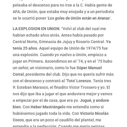
peleaba el descenso para no irse a la C. Había gente de
AFA, de Unión, que estaba muy enojada y a un periodista
se le ocurrió poner ‘
Los goles de Unión están en Atenas
‘.
LA EXPLOSION EN UNION
: “Volví al club del cual me
habían echado años atrás. Antes había pasado por
Central Norte, Gimnasia de Jujuy y Rosario Central.
Ya
tenía 25 años
. Aquel equipo de Unión de 1974/75 fue
una explosión. Cuando yo vuelvo a Unión, empiezo a
jugar en Primera. Ascendimos en el ’74, y en el ’75 hubo
un señor, un visionario, como lo fue
Súper Manuel
Corral
, presidente del club. Dijo que no quería sufrir más
con el descenso y contrató al
‘Toto’ Lorenzo
. Tenía tres
9: Esteban Marasco, el finadito Víctor Trossero y yo. El
nos dijo que iba a jugar el que anduviera mejor y vamos
a empezar por el de casa, que era yo.
Jugué, y anduve
bien
. Con
Heber Mastrángelo
me entendía como si
hubiésemos jugado toda la vida. Con
Victorio Nicolás
Cocco
, que era un poco el caudillo del plantel, me
entendía a la perfección. Cuando me metía pelotas