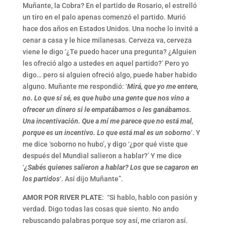
Muñante, la Cobra? En el partido de Rosario, el estrelló
un tiro en el palo apenas comenzó el partido. Murió
hace dos años en Estados Unidos. Una noche lo invité a
cenar a casa y le hice milanesas. Cerveza va, cerveza
viene le digo ‘¿Te puedo hacer una pregunta? ¿Alguien
les ofreció algo a ustedes en aquel partido?’ Pero yo
digo… pero si alguien ofreció algo, puede haber habido
alguno. Muñante me respondió: ‘
Mirá, que yo me entere,
no. Lo que sí sé, es que hubo una gente que nos vino a
ofrecer un dinero si le empatábamos o les ganábamos.
Una incentivación. Que a mí me parece que no está mal,
porque es un incentivo. Lo que está mal es un soborno
‘. Y
me dice ‘soborno no hubo’, y digo ‘¿por qué viste que
después del Mundial salieron a hablar?’ Y me dice
‘
¿Sabés quienes salieron a hablar?
Los que se cagaron en
los partidos
‘. Así dijo Muñante”.
AMOR POR RIVER PLATE
: “Si hablo, hablo con pasión y
verdad. Digo todas las cosas que siento. No ando
rebuscando palabras porque soy así, me criaron así.