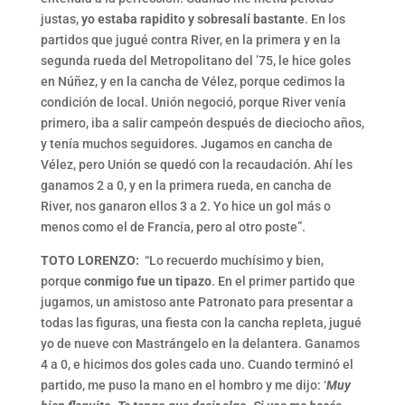
justas,
yo estaba rapidito y sobresalí bastante
. En los
partidos que jugué contra River, en la primera y en la
segunda rueda del Metropolitano del ’75, le hice goles
en Núñez, y en la cancha de Vélez, porque cedimos la
condición de local. Unión negoció, porque River venía
primero, iba a salir campeón después de dieciocho años,
y tenía muchos seguidores. Jugamos en cancha de
Vélez, pero Unión se quedó con la recaudación. Ahí les
ganamos 2 a 0, y en la primera rueda, en cancha de
River, nos ganaron ellos 3 a 2. Yo hice un gol más o
menos como el de Francia, pero al otro poste”.
TOTO LORENZO:
“Lo recuerdo muchísimo y bien,
porque
conmigo fue un tipazo
. En el primer partido que
jugamos, un amistoso ante Patronato para presentar a
todas las figuras, una fiesta con la cancha repleta, jugué
yo de nueve con Mastrángelo en la delantera. Ganamos
4 a 0, e hicimos dos goles cada uno. Cuando terminó el
partido, me puso la mano en el hombro y me dijo: ‘
Muy