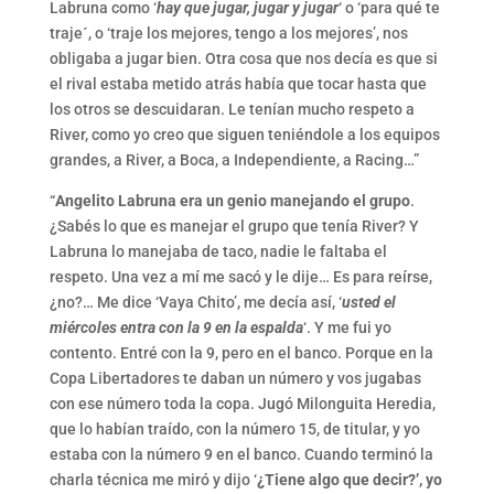
Labruna como ‘
hay que jugar, jugar y jugar
‘ o ‘para qué te
traje´, o ‘traje los mejores, tengo a los mejores’, nos
obligaba a jugar bien. Otra cosa que nos decía es que si
el rival estaba metido atrás había que tocar hasta que
los otros se descuidaran. Le tenían mucho respeto a
River, como yo creo que siguen teniéndole a los equipos
grandes, a River, a Boca, a Independiente, a Racing…”
“
Angelito Labruna era un genio manejando el grupo
.
¿Sabés lo que es manejar el grupo que tenía River? Y
Labruna lo manejaba de taco, nadie le faltaba el
respeto. Una vez a mí me sacó y le dije… Es para reírse,
¿no?… Me dice ‘Vaya Chito’, me decía así, ‘
usted el
miércoles entra con la 9 en la espalda
‘. Y me fui yo
contento. Entré con la 9, pero en el banco. Porque en la
Copa Libertadores te daban un número y vos jugabas
con ese número toda la copa. Jugó Milonguita Heredia,
que lo habían traído, con la número 15, de titular, y yo
estaba con la número 9 en el banco. Cuando terminó la
charla técnica me miró y dijo ‘
¿Tiene algo que decir?’, yo