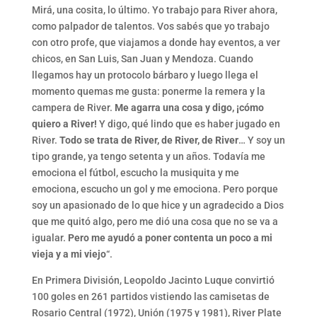
Mirá, una cosita, lo último. Yo trabajo para River ahora,
como palpador de talentos. Vos sabés que yo trabajo
con otro profe, que viajamos a donde hay eventos, a ver
chicos, en San Luis, San Juan y Mendoza. Cuando
llegamos hay un protocolo bárbaro y luego llega el
momento quemas me gusta: ponerme la remera y la
campera de River.
Me agarra una cosa y digo, ¡cómo
quiero a River!
Y digo, qué lindo que es haber jugado en
River.
Todo se trata de River, de River, de River
… Y soy un
tipo grande, ya tengo setenta y un años. Todavía me
emociona el fútbol, escucho la musiquita y me
emociona, escucho un gol y me emociona. Pero porque
soy un apasionado de lo que hice y un agradecido a Dios
que me quitó algo, pero me dió una cosa que no se va a
igualar.
Pero me ayudó a poner contenta un poco a mi
vieja y a mi viejo
“.
En Primera División, Leopoldo Jacinto Luque convirtió
100 goles en 261 partidos vistiendo las camisetas de
Rosario Central (1972), Unión (1975 y 1981), River Plate