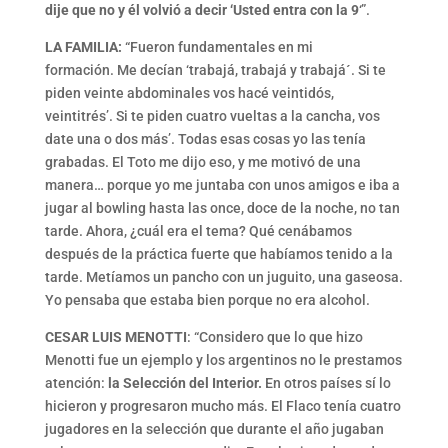
dije que no y él volvió a decir ‘Usted entra con la 9
‘”.
LA FAMILIA:
“Fueron fundamentales en mi
formación. Me decían ‘trabajá, trabajá y trabajá´. Si te
piden veinte abdominales vos hacé veintidós,
veintitrés’. Si te piden cuatro vueltas a la cancha, vos
date una o dos más’. Todas esas cosas yo las tenía
grabadas. El Toto me dijo eso, y me motivó de una
manera… porque yo me juntaba con unos amigos e iba a
jugar al bowling hasta las once, doce de la noche, no tan
tarde. Ahora, ¿cuál era el tema? Qué cenábamos
después de la práctica fuerte que habíamos tenido a la
tarde. Metíamos un pancho con un juguito, una gaseosa.
Yo pensaba que estaba bien porque no era alcohol.
CESAR LUIS MENOTTI
: “Considero que lo que hizo
Menotti fue un ejemplo y los argentinos no le prestamos
atención:
la Selección del Interior.
En otros países sí lo
hicieron y progresaron mucho más. El Flaco tenía cuatro
jugadores en la selección que durante el año jugaban