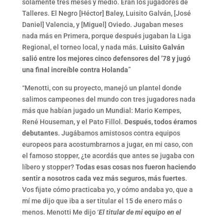
solamente tres meses y medio. Eran los jugadores de
Talleres. El Negro [Héctor] Baley, Luisito Galván, [José
Daniel] Valencia, y [Miguel] Oviedo. Jugaban meses
nada más en Primera, porque después jugaban la Liga
Regional, el torneo local, y nada más.
Luisito Galván
salió entre los mejores cinco defensores del ’78 y jugó
una final increíble contra Holanda
”
“Menotti, con su proyecto, manejó un plantel donde
salimos campeones del mundo con tres jugadores nada
más que habían jugado un Mundial: Mario Kempes,
René Houseman, y el Pato Fillol.
Después, todos éramos
debutantes
. Jugábamos amistosos contra equipos
europeos para acostumbrarnos a jugar, en mi caso, con
el famoso stopper, ¿te acordás que antes se jugaba con
líbero y stopper?
Todas esas cosas nos fueron haciendo
sentir a nosotros cada vez más seguros, más fuertes
.
Vos fijate cómo practicaba yo, y cómo andaba yo, que a
mí me dijo que iba a ser titular el 15 de enero más o
menos. Menotti Me dijo ‘
El titular de mi equipo en el