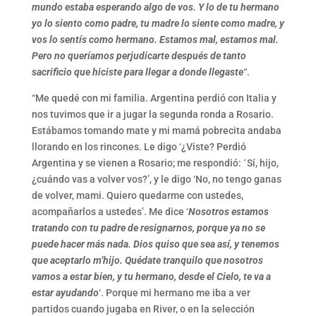
mundo estaba esperando algo de vos. Y lo de tu hermano
yo lo siento como padre, tu madre lo siente como madre, y
vos lo sentís como hermano. Estamos mal, estamos mal.
Pero no queríamos perjudicarte después de tanto
sacrificio que hiciste para llegar a donde llegaste
“.
“Me quedé con mi familia. Argentina perdió con Italia y
nos tuvimos que ir a jugar la segunda ronda a Rosario.
Estábamos tomando mate y mi mamá pobrecita andaba
llorando en los rincones. Le digo ‘¿Viste? Perdió
Argentina y se vienen a Rosario; me respondió: ´Sí, hijo,
¿cuándo vas a volver vos?’, y le digo ‘No, no tengo ganas
de volver, mami. Quiero quedarme con ustedes,
acompañarlos a ustedes’. Me dice ‘
Nosotros estamos
tratando con tu padre de resignarnos, porque ya no se
puede hacer más nada. Dios quiso que sea así, y tenemos
que aceptarlo m’hijo. Quédate tranquilo que nosotros
vamos a estar bien, y tu hermano, desde el Cielo, te va a
estar ayudando
‘. Porque mi hermano me iba a ver
partidos cuando jugaba en River, o en la selección