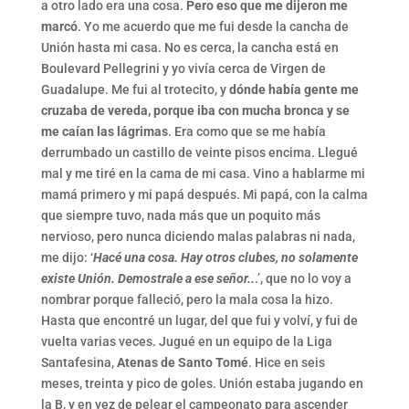
a otro lado era una cosa.
Pero eso que me dijeron me
marcó
. Yo me acuerdo que me fui desde la cancha de
Unión hasta mi casa. No es cerca, la cancha está en
Boulevard Pellegrini y yo vivía cerca de Virgen de
Guadalupe. Me fui al trotecito, y
dónde había gente me
cruzaba de vereda, porque iba con mucha bronca y se
me caían las lágrimas
. Era como que se me había
derrumbado un castillo de veinte pisos encima. Llegué
mal y me tiré en la cama de mi casa. Vino a hablarme mi
mamá primero y mi papá después. Mi papá, con la calma
que siempre tuvo, nada más que un poquito más
nervioso, pero nunca diciendo malas palabras ni nada,
me dijo: ‘
Hacé una cosa. Hay otros clubes, no solamente
existe Unión. Demostrale a ese señor..
.’, que no lo voy a
nombrar porque falleció, pero la mala cosa la hizo.
Hasta que encontré un lugar, del que fui y volví, y fui de
vuelta varias veces. Jugué en un equipo de la Liga
Santafesina,
Atenas de Santo Tomé
. Hice en seis
meses, treinta y pico de goles. Unión estaba jugando en
la B, y en vez de pelear el campeonato para ascender