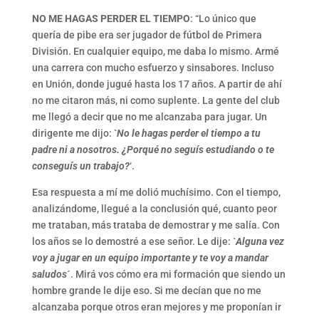
NO ME HAGAS PERDER EL TIEMPO
: “Lo único que
quería de pibe era ser jugador de fútbol de Primera
División. En cualquier equipo, me daba lo mismo. Armé
una carrera con mucho esfuerzo y sinsabores. Incluso
en Unión, donde jugué hasta los 17 años. A partir de ahí
no me citaron más, ni como suplente. La gente del club
me llegó a decir que no me alcanzaba para jugar. Un
dirigente me dijo: `
No le hagas perder el tiempo a tu
padre ni a nosotros. ¿Porqué no seguís estudiando o te
conseguís un trabajo?
‘.
Esa respuesta a mí me dolió muchísimo. Con el tiempo,
analizándome, llegué a la conclusión qué, cuanto peor
me trataban, más trataba de demostrar y me salía. Con
los años se lo demostré a ese señor. Le dije: `
Alguna vez
voy a jugar en un equipo importante y te voy a mandar
saludos
´. Mirá vos cómo era mi formación que siendo un
hombre grande le dije eso. Si me decían que no me
alcanzaba porque otros eran mejores y me proponían ir