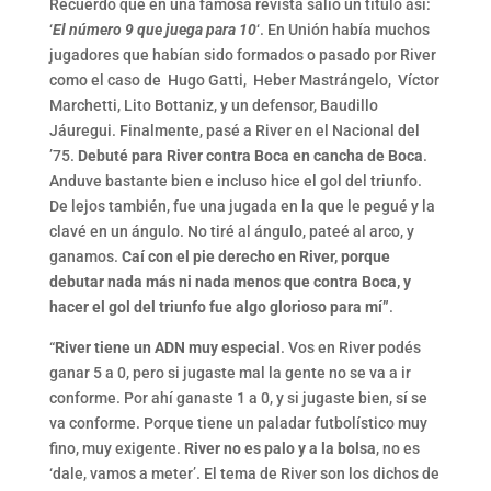
Recuerdo que en una famosa revista salió un título así:
‘
El número 9 que juega para 10
‘. En Unión había muchos
jugadores que habían sido formados o pasado por River
como el caso de Hugo Gatti, Heber Mastrángelo, Víctor
Marchetti, Lito Bottaniz, y un defensor, Baudillo
Jáuregui. Finalmente, pasé a River en el Nacional del
’75.
Debuté para River contra Boca en cancha de Boca
.
Anduve bastante bien e incluso hice el gol del triunfo.
De lejos también, fue una jugada en la que le pegué y la
clavé en un ángulo. No tiré al ángulo, pateé al arco, y
ganamos.
Caí con el pie derecho en River, porque
debutar nada más ni nada menos que contra Boca, y
hacer el gol del triunfo fue algo glorioso para mí”
.
“
River tiene un ADN muy especial
. Vos en River podés
ganar 5 a 0, pero si jugaste mal la gente no se va a ir
conforme. Por ahí ganaste 1 a 0, y si jugaste bien, sí se
va conforme. Porque tiene un paladar futbolístico muy
fino, muy exigente.
River no es palo y a la bolsa
, no es
‘dale, vamos a meter’. El tema de River son los dichos de