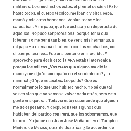
militares. Los muchachos estos, el plantel desde el Pato
hasta todos, el cuerpo técnico, me iban a visitar, papá,
mamá y mis otras hermanas. Venían todos y las
saludaban. Y mi papá, que fue ciclista y un deportista de
aquellos. No pudo ser profesional porque tenía que
laburar. Yo me sentí tan bien, de ver a mis hermanas, a
mi papá y a mi mamá charlando con los muchachos, con
el cuerpo técnico… Fue una contención increíble.
Y
aprovecho para decir esto, la AFA estaba intervenida
porque los milicos ¿Vos creés que alguno me dió la
mano y me dijo ‘te acompaño en el sentimiento’?
¡Lo
mínimo! ¿O ‘qué necesitás, Leopoldo? Que es
normalmente lo que uno hubiera hecho. Yo sé que tal
vez es algo que no vamos a volver nada atrás, pero esta
gente ni siquiera…
Todavía estoy esperando que alguien
me dé el pésame
. Y después había algunos que
hablaban del
partido con Perú, que los sobornamos, que
lo otro
… Yo jugué con
Juan José Muñante
en el Tampico
Madero de México, durante dos años. ¿Se acuerdan de