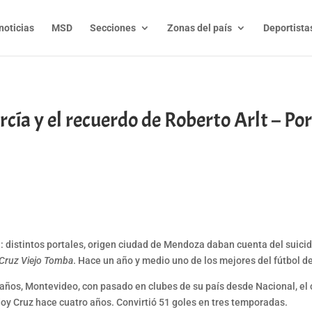
noticias
MSD
Secciones
Zonas del país
Deportista
cía y el recuerdo de Roberto Arlt – Por:
t
l
py
nk
a: distintos portales, origen ciudad de Mendoza daban cuenta del suicid
Cruz Viejo Tomba
. Hace un año y medio uno de los mejores del fútbol d
años, Montevideo, con pasado en clubes de su país desde Nacional, el 
odoy Cruz hace cuatro años. Convirtió 51 goles en tres temporadas.