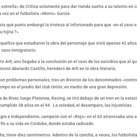
 estrella» de Crítica solamente para dar rienda suelta a su talento en c
a vez en el futbolista «Morro» García
sta qué punto embargó la tristeza al infortunado para que -en el caso e
 hijita ?»
uéllos que estudiaron la obra del personaje que vivió apenas 42 años, 
 caos inmigratorio.
to Arlt
, uno llegaba a la conclusión en el caso de los suicidios que al q
onó Abelardo Castillo, heredero de Arlt en la obra literaria.
 con problemas personales, tras un divorcio de los denominados «contro
iempo en el predio del club Unión, en medio de una gran depresión.
es de River, luego Platense, Racing, se tiró debajo de un tren en la esta
 cumplido 38 años en el 94. La soledad, el desamparo, las injusticias.
igre e Independiente, campeón con el «Rojo» en el 63 atravesaba una se
 fin a su vida en Córdoba, donde estaba radicado.
a, tiene diez centímetros. Adentro de la cancha, a veces, los futbolistas