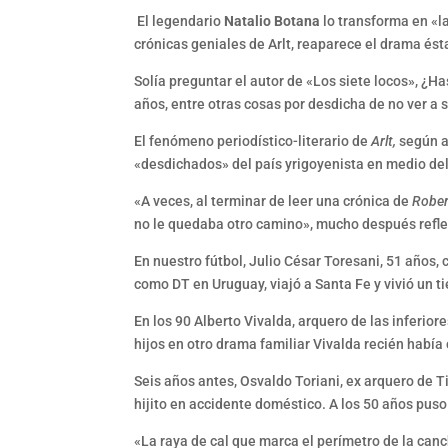
El legendario
Natalio Botana
lo transforma en «la
crónicas geniales de Arlt, reaparece el drama ést
Solía preguntar el autor de «Los siete locos», ¿Ha
años, entre otras cosas por desdicha de no ver a su
El fenómeno periodístico-literario de
Arlt,
según aq
«desdichados» del país yrigoyenista en medio del
«A veces, al terminar de leer una crónica de
Rober
no le quedaba otro camino», mucho después reflexi
En nuestro fútbol, Julio César Toresani, 51 años,
como DT en Uruguay, viajó a Santa Fe y vivió un t
En los 90 Alberto Vivalda, arquero de las inferior
hijos en otro drama familiar Vivalda recién había
Seis años antes, Osvaldo Toriani, ex arquero de T
hijito en accidente doméstico. A los 50 años puso
«La raya de cal que marca el perímetro de la canch