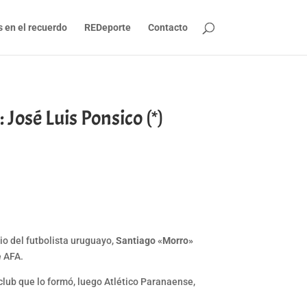
s en el recuerdo
REDeporte
Contacto
 José Luis Ponsico (*)
io del futbolista uruguayo,
Santiago «Morro»
e AFA.
club que lo formó, luego Atlético Paranaense,