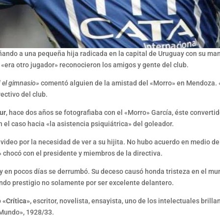
ñando a una pequeña hija radicada en la capital de Uruguay con su mam
era otro jugador» reconocieron los amigos y gente del club.
d el gimnasio»
comentó alguien de la amistad del «Morro» en Mendoza. «E
ectivo del club.
ur
, hace dos años se fotografiaba con el «Morro» García, éste converti
n el caso hacia «la asistencia psiquiátrica» del goleador.
ideo por la necesidad de ver a su hijita. No hubo acuerdo en medio de 
» chocó con el presidente y miembros de la directiva.
o y en pocos días se derrumbó. Su deceso causó honda tristeza en el mu
do prestigio no solamente por ser excelente delantero.
o
«Crítica»,
escritor, novelista, ensayista, uno de los intelectuales bril
 Mundo», 1928/33.