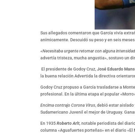
Sus allegados comentaron que García vivía extra
anímicamente. Descuidó su peso y en seis meses «
«Necesitaba urgente retomar con alguna intensida
advertía tristeza, mucha angustia», sostuvo un dir
El presidente de Godoy Cruz,
José Eduardo Mans
la buena relación Advertida la directiva orientaro
Godoy Cruz propuso a García trasladarse a Montev
profesional. En la última etapa el popular «Morro
Encima contrajo Corona Virus
, debió estar aislad
Sudamericano Juvenil el mejor de Uruguay. Ganan
En 1935
Roberto Arlt,
notable periodista del diari
columna «Aguafuertes porteñas» en el diario «El