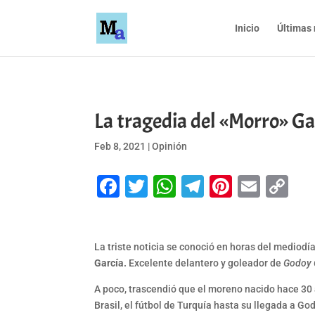
Inicio
Últimas 
La tragedia del «Morro» Gar
Feb 8, 2021
|
Opinión
Facebook
Twitter
WhatsApp
Telegram
Pinteres
Emai
Co
Li
La triste noticia se conoció en horas del mediodí
García.
Excelente delantero y goleador de
Godoy 
A poco, trascendió que el moreno nacido hace 30 
Brasil, el fútbol de Turquía hasta su llegada a G