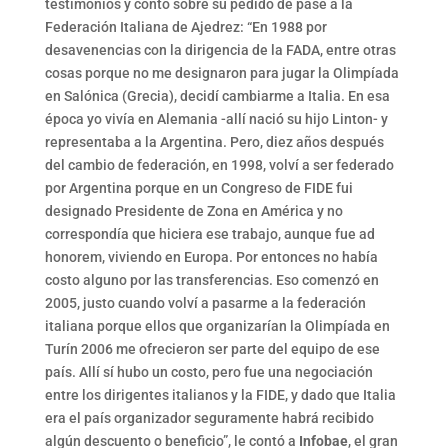
testimonios y contó sobre su pedido de pase a la
Federación Italiana de Ajedrez: “En 1988 por
desavenencias con la dirigencia de la FADA, entre otras
cosas porque no me designaron para jugar la Olimpíada
en Salónica (Grecia), decidí cambiarme a Italia. En esa
época yo vivía en Alemania -allí nació su hijo Linton- y
representaba a la Argentina. Pero, diez años después
del cambio de federación, en 1998, volví a ser federado
por Argentina porque en un Congreso de FIDE fui
designado Presidente de Zona en América y no
correspondía que hiciera ese trabajo, aunque fue ad
honorem, viviendo en Europa. Por entonces no había
costo alguno por las transferencias. Eso comenzó en
2005, justo cuando volví a pasarme a la federación
italiana porque ellos que organizarían la Olimpíada en
Turín 2006 me ofrecieron ser parte del equipo de ese
país. Allí sí hubo un costo, pero fue una negociación
entre los dirigentes italianos y la FIDE, y dado que Italia
era el país organizador seguramente habrá recibido
algún descuento o beneficio”, le contó a
Infobae
, el gran