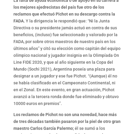
La falta de ayuda económica o de apoyo en su carrera a
los mejores ajedrecistas del país fue otro de los
reclamos que efectuó Pichot en su descargo contra la
FADA.
Y la dirigencia le respondió que: “Ni la Junta
Directiva o su presidente jamás actuó en contra de sus
beneficios, (incluso) fue seleccionado y valorado por la
FADA, por sobre otros maestros de nuestro país en los
últimos años” y citó su elección como capitán del equipo
olímpico nacional y jugador insignia en la Olimpíada On
Line FIDE 2020, y que al año siguiente en la Copa del
Mundo (Sochi 2021), Argentina poseía una plaza para
designar a un jugador y ese fue Pichot. “(Aunque) él no
se había clasificado en el Campeonato Continental, ni
en el Zonal. En este evento, en gran actuación, Pichot
avanzó a la tercera ronda donde fue eliminado y obtuvo
10000 euros en premios”.
Los reclamos de Pichot no son una novedad, hace más
de tres décadas también pasaron por la piel de otro gran
maestro Carlos García Palermo
; él se sumó a los