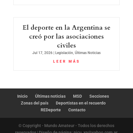
El deporte en la Argentina se
creó por las asociaciones
civiles
Jul 17, 2026
|
Legislación
,
Últimas Noticias
LEER MÁS
Inicio
Últimas noticias
MSD
Secciones
Zonas del país
Deportistas en el recuerdo
REDeporte
Contacto
© Copyright - Mundo Amateur - Todos los derechos
reservados | Diseño de página: picu_xp@yahoo.com.ar