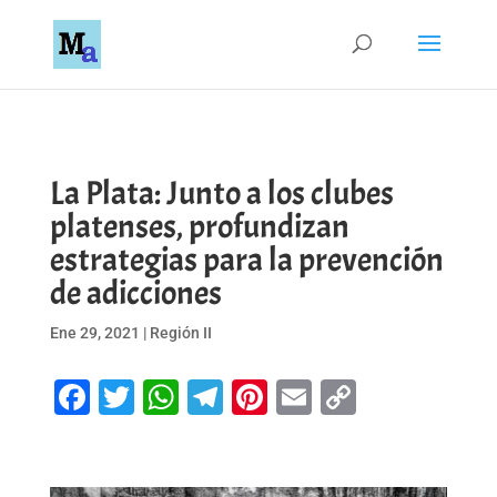
La Plata: Junto a los clubes
platenses, profundizan
estrategias para la prevención
de adicciones
Ene 29, 2021
|
Región II
Facebook
Twitter
WhatsApp
Telegram
Pinterest
Email
Copy
Link