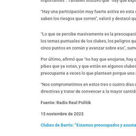
importantes”. También sostuvo que “hay que expon
“Hay una participación muy fuerte activa en est
saben los riesgos que corren”, valoró y destacó que
“Lo que se percibe masivamente es la preocupació
los temas puntuales de los clubes, los peligros q
cinco puntos en común y avanzar sobre eso”, sum
Por último, afirmó que “no hay que enojarse, hay
pibes que ya votan, y que están en algunos clubes 
preocupante a veces lo que plantean porque uno 
“Nos comprometimos en estos tres o cuatro días q
directivas y tratar de convencer a la mayor canti
Fuente: Radio Real Politik
15 noviembre de 2023
Clubes de Barrio: “Estamos preocupados y asust