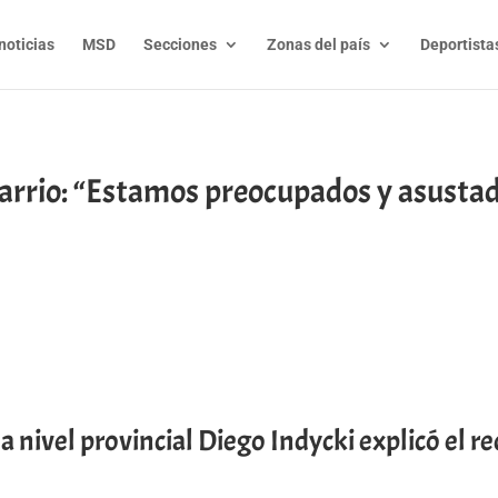
noticias
MSD
Secciones
Zonas del país
Deportista
arrio: “Estamos preocupados y asustad
t
l
py
nk
 a nivel provincial Diego Indycki explicó el re