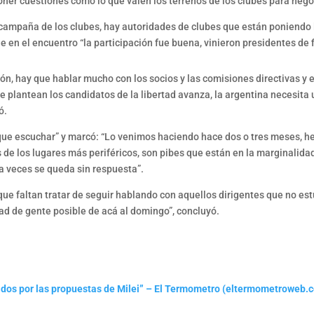
er cuestiones cómo lo que valen los terrenos de los clubes para negoc
a campaña de los clubes, hay autoridades de clubes que están poniend
 en el encuentro “la participación fue buena, vinieron presidentes de fil
n, hay que hablar mucho con los socios y las comisiones directivas y 
ue plantean los candidatos de la libertad avanza, la argentina necesita
ó.
 que escuchar” y marcó: “Lo venimos haciendo hace dos o tres meses, h
de los lugares más periféricos, son pibes que están en la marginalidad t
a veces se queda sin respuesta”.
ue faltan tratar de seguir hablando con aquellos dirigentes que no es
dad de gente posible de acá al domingo”, concluyó.
ados por las propuestas de Milei” – El Termometro (eltermometroweb.