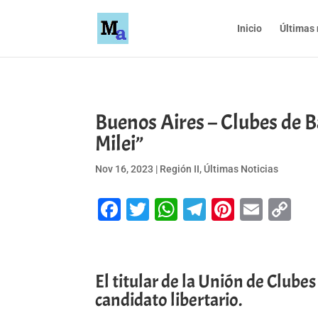
Inicio
Últimas 
Buenos Aires – Clubes de B
Milei”
Nov 16, 2023
|
Región II
,
Últimas Noticias
Facebook
Twitter
WhatsApp
Telegram
Pinteres
Emai
Co
Li
El titular de la Unión de Clubes
candidato libertario.