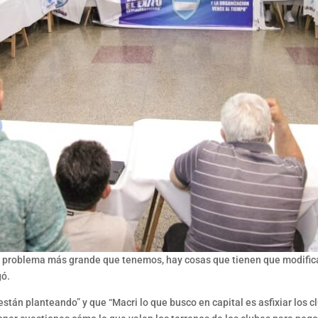
el problema más grande que tenemos, hay cosas que tienen que modifica
gó.
 están planteando” y que “Macri lo que busco en capital es asfixiar los