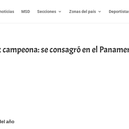
noticias
MSD
Secciones
Zonas del país
Deportista
ez campeona: se consagró en el Panam
t
l
py
nk
del año