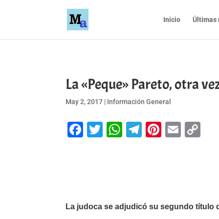
Inicio
Últimas 
La «Peque» Pareto, otra v
May 2, 2017
|
Información General
Facebook
Twitter
WhatsApp
Telegram
Pinteres
Emai
Co
Li
La judoca se adjudicó su segundo título 