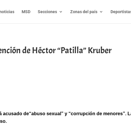
noticias
MSD
Secciones
Zonas del país
Deportista
nción de Héctor “Patilla” Kruber
t
l
py
nk
stá acusado de“abuso sexual” y “corrupción de menores”. L
so.