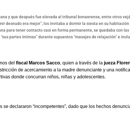
ana y que después fue elevada al tribunal bonaerense, entre otros vejá
r desnudo era mejor”, los invitaba a dormir la siesta en su habitación p
ñana para tener contacto casi en forma permanente, se quedaba con las
 “sus partes íntimas” durante supuestos “masajes de relajación” e inclu
anos del
fiscal Marcos Sacco
, quien a través de la
jueza Flore
stricción de acercamiento a la madre denunciante y una notific
ortivas donde concurran niños, niñas y adolescentes.
 se declararon “incompetentes”, dado que los hechos denunciado