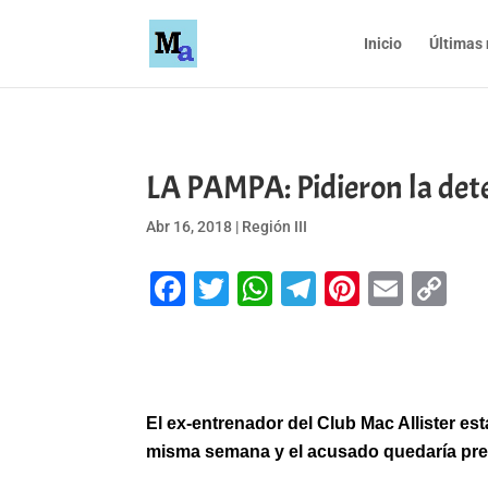
Inicio
Últimas 
LA PAMPA: Pidieron la dete
Abr 16, 2018
|
Región III
Facebook
Twitter
WhatsApp
Telegram
Pinteres
Emai
Co
Li
El ex-entrenador del Club Mac Allister e
misma semana y el acusado quedaría pre