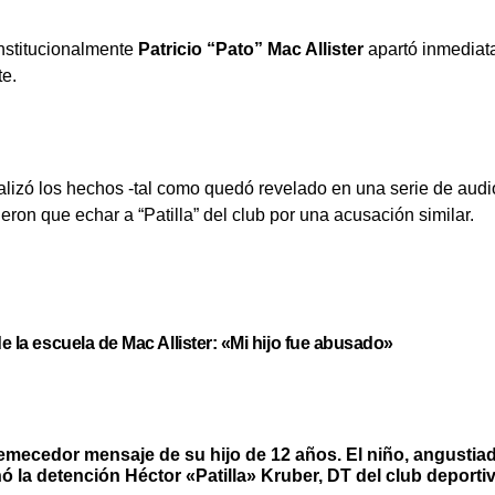
institucionalmente
Patricio “Pato” Mac Allister
apartó inmediat
te.
alizó los hechos -tal como quedó revelado en una serie de audio
ron que echar a “Patilla” del club por una acusación similar.
 la escuela de Mac Allister: «Mi hijo fue abusado»
remecedor mensaje de su hijo de 12 años. El niño, angustiado
enó la detención Héctor «Patilla» Kruber, DT del club deporti