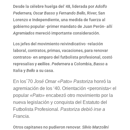
Desde la célebre huelga del´48, liderada por
Adolfo
Pedernera, Oscar Basso
y
Fernando Bello
, River, San
Lorenzo e Independiente, una medida de fuerza al
gobierno popular -primer mandato de Juan Perón- allí
Agremiados
mereció importante consideración.
Los jefes del movimiento reivindicativo -relación
laboral, contratos, primas, vacaciones, para renovar
contratos- en amparo del futbolista profesional, costó
represalias y
exilios
.
Pedernera
a Colombia,
Basso
a
Italia y
Bello
a su casa
.
En los´70
José Omar «Pato»
Pastoriza
honró la
agremiación de los ‘40. Orientación <peronista< el
popular
«Pato»
encabezó otro movimiento por la
nueva legislación y conquista del Estatuto del
Futbolista Profesional.
Pastoriza debió irse a
Francia.
Otros capitanes no pudieron renovar.
Silvio Marzolini