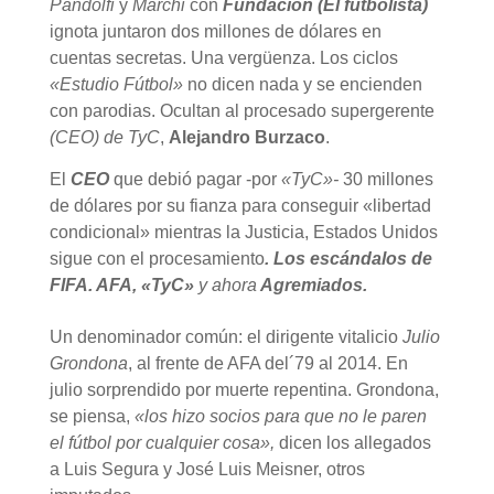
Pandolfi
y
Marchi
con
Fundación (El futbolista)
ignota juntaron dos millones de dólares en
cuentas secretas. Una vergüenza. Los ciclos
«Estudio Fútbol»
no dicen nada y se encienden
con parodias. Ocultan al procesado supergerente
(CEO) de TyC
,
Alejandro Burzaco
.
El
CEO
que debió pagar -por
«TyC»-
30 millones
de dólares por su fianza para conseguir «libertad
condicional» mientras la Justicia, Estados Unidos
sigue con el procesamiento
. Los escándalos de
FIFA. AFA, «TyC»
y ahora
Agremiados.
Un denominador común: el dirigente vitalicio
Julio
Grondona
, al frente de AFA del´79 al 2014. En
julio sorprendido por muerte repentina. Grondona,
se piensa,
«los hizo socios para que no le paren
el fútbol por cualquier cosa»,
dicen los allegados
a Luis Segura y José Luis Meisner, otros