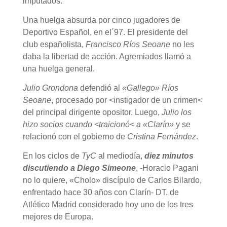
imputados.
Una huelga absurda por cinco jugadores de
Deportivo Español, en el´97. El presidente del
club españolista,
Francisco Ríos Seoane
no les
daba la libertad de acción. Agremiados llamó a
una huelga general.
Julio Grondona
defendió al
«Gallego» Ríos
Seoane
, procesado por <instigador de un crimen<
del principal dirigente opositor. Luego,
Julio los
hizo socios cuando <traicionó< a «Clarín»
y se
relacionó con el gobierno de
Cristina Fernández
.
En los ciclos de
TyC
al mediodía,
diez minutos
discutiendo a Diego Simeone
, -Horacio Pagani
no lo quiere, «Cholo» discípulo de Carlos Bilardo,
enfrentado hace 30 años con Clarín- DT. de
Atlético Madrid considerado hoy uno de los tres
mejores de Europa.