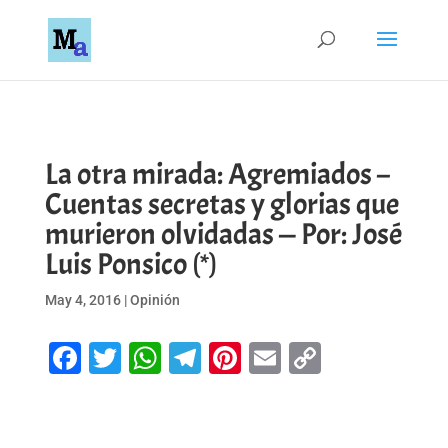
La otra mirada: Agremiados –
Cuentas secretas y glorias que
murieron olvidadas — Por: José
Luis Ponsico (*)
May 4, 2016
|
Opinión
Facebook
Twitter
WhatsApp
Telegram
Pinterest
Email
Copy
Link