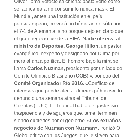
Oliver llama «efecto salchicha: basta verlo cómo
se fabrica para no consumirlo nunca más». El
Mundial, antes una institución en el país
pentacampeón, provocó un búmeran no sólo por
el 7-1 de Alemania, sino porque dejó en claro que
el gran negocio fue de la FIFA. Nadie observa al
ministro de Deportes, George Hilton,
un pastor
evangélico inexperto y designado por Dilma por
mera alianza política. El hombre bajo la mira se
llama
Carlos Nuzman
, presidente por un lado del
Comité Olímpico Brasileño (
COB
) y, por otro del
Comité Organizador Río 2016
. «Conflicto de
intereses que puede afectar dineros públicos», lo
denunció una semana atrás el Tribunal de
Cuentas (TUC). El Tribunal habla de gastos sin
trasparencia y de agujeros que, teme, terminen
siendo cubiertos por el gobierno.
«Los extraños
negocios de Nuzman con Nuzman»,
ironizó O
Globo, crítica con los Juegos, que le sirven para