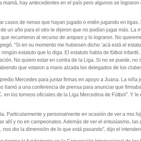
 la mamá, hay antecedentes en el país pero algunos se lograron
gar casos de nenas que hayan jugado o estén jugando en ligas
de un año para el otro le dijeron que no podían jugar más. La
s que recurrieron al recurso de amparo y lo lograron. No querem
 agregó. “Si en su momento me hubiesen dicho ‘acá está el estat
ingún estatuto que lo diga. El estatuto habla de fútbol infantil
ión. No quiero estar en contra de la Liga. Si no se puede, no
 sabiendo que votaron a mano alzada los delegados de los clube
 predio Mercedes para juntar firmas en apoyo a Juana. La niña 
uso llamó a una conferencia de prensa para anunciar que firmaba
C. en los torneos oficiales de la Liga Mercedina de Fútbol”. Y l
ña. Particularmente y personalmente en ocasión de ver a mis hijo
ar allí y no en campeonatos. Además de ver el entusiasmo, las g
l, nos dio la dimensión de lo que está pasando”, dijo el intenden