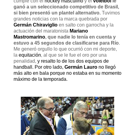
cumple con el
hockey masculino
y el
voleibol
le
ganó a un seleccionado competitivo de Brasil,
si bien presentó un plantel alternativo.
Tuvimos
grandes noticias con la marca quebrada por
Germán Chiraviglio
en salto con garrocha y la
actuación del maratonista
Mariano
Mastromarino
, que nadie lo tenía en cuenta y
estuvo a 45 segundos de clasificarse para Río
.
Me generó orgullo lo que ocurrió con mi deporte,
la
equitación
, al que se le fue el oro por una
penalidad,
y resalto lo de los dos equipos de
handball. Por otro lado,
Germán Lauro
no llegó
más alto en bala porque no estaba en su momento
máximo de la temporada.