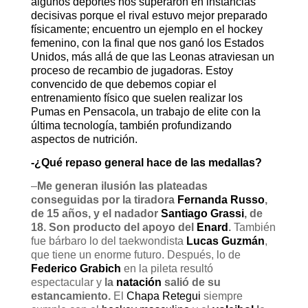
algunos deportes nos superaron en instancias
decisivas porque el rival estuvo mejor preparado
físicamente; encuentro un ejemplo en el hockey
femenino, con la final que nos ganó los Estados
Unidos, más allá de que las Leonas atraviesan un
proceso de recambio de jugadoras. Estoy
convencido de que debemos copiar el
entrenamiento físico que suelen realizar los
Pumas en Pensacola, un trabajo de elite con la
última tecnología, también profundizando
aspectos de nutrición.
-¿Qué repaso general hace de las medallas?
–
Me generan ilusión las plateadas
conseguidas por la tiradora
Fernanda Russo
,
de 15 años, y el nadador
Santiago Grassi
, de
18. Son producto del apoyo del
Enard
.
También
fue bárbaro lo del taekwondista
Lucas Guzmán
,
que tiene un enorme futuro. Después, lo de
Federico Grabich
en la pileta resultó
espectacular y
la
natación
salió de su
estancamiento.
El
Chapa Retegui
siempre