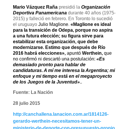
Mario Vázquez Raña
presidió la
Organización
Deportiva Panamericana
durante 40 años (1975-
2015) y falleció en febrero. En Toronto lo sucedió
el uruguayo
Julio Maglione
.
«Maglione es ideal
para la transición de Odepa, porque no aspira
a una futura elección; su figura sirve para
estabilizar esta organización, que debe
modernizarse. Estimo que después de Río
2016 habrá elecciones»,
apuntó
Werthein,
que
no confirmó ni descartó una postulación:
«Es
demasiado pronto para hablar de
candidaturas. A mí me interesa la Argentina; mi
enfoque y mi tiempo está en el megaproyecto
de los Juegos de la Juventud»
.
.
Fuente: La Nación
28 julio 2015
http://canchallena.lanacion.com.ar/1814126-
gerardo-werthein-necesitamos-tener-un-
ministerio-de-deporte-con-presupuesto-propio