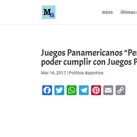
Inicio
Últimas 
Juegos Panamericanos “Pe
poder cumplir con Juegos
Mar 16, 2017
|
Política deportiva
Facebook
Twitter
WhatsApp
Telegram
Pinteres
Emai
Co
Li