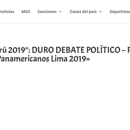
noticias
MSD
Secciones
Zonas del país
Deportista
rú 2019”: DURO DEBATE POLÍTICO – PP
 Panamericanos Lima 2019»
t
l
py
nk