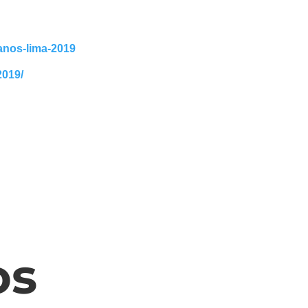
canos-lima-2019
2019/
os