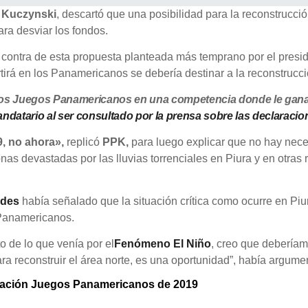
o Kuczynski
, descartó que una posibilidad para la reconstrucci
ra desviar los fondos.
 contra de esta propuesta planteada más temprano por el presid
tirá en los Panamericanos se debería destinar a la reconstrucció
 los Juegos Panamericanos en una competencia donde le gana
ndatario al ser consultado por la prensa sobre las declaraci
, no ahora»,
replicó
PPK,
para luego explicar que no hay nece
nas devastadas por las lluvias torrenciales en Piura y en otras 
ides
había señalado que la situación crítica como ocurre en Piu
Panamericanos.
 de lo que venía por el
Fenómeno El Niño
, creo que deberíam
ra reconstruir el área norte, es una oportunidad”, había argum
ización Juegos Panamericanos de 2019