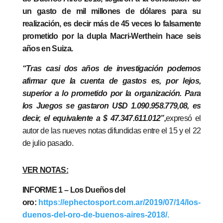
un gasto de mil millones de dólares para su
realización,
es decir
más de 45 veces lo falsamente
prometido por la dupla Macri-Werthein hace seis
años en Suiza.
“Tras casi dos años de investigación podemos
afirmar que la cuenta de gastos es, por lejos,
superior a lo prometido por la organización. Para
los Juegos se gastaron U$D 1.090.958.779,08, es
decir, el equivalente a $ 47.347.611.012”,
expresó el
autor de las nueves notas difundidas entre el 15 y el 22
de julio pasado.
VER NOTAS:
INFORME 1 – Los Dueños del
oro:
https://ephectosport.com.ar/2019/07/14/los-
duenos-del-oro-de-buenos-aires-2018/.