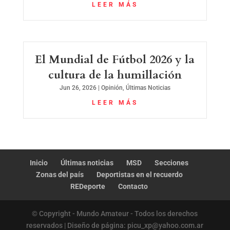
LEER MÁS
El Mundial de Fútbol 2026 y la
cultura de la humillación
Jun 26, 2026
|
Opinión
,
Últimas Noticias
LEER MÁS
Inicio
Últimas noticias
MSD
Secciones
Zonas del país
Deportistas en el recuerdo
REDeporte
Contacto
© Copyright - Mundo Amateur - Todos los derechos
reservados | Diseño de página: picu_xp@yahoo.com.ar