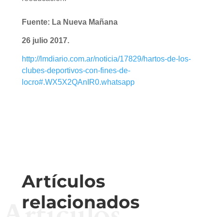
Fuente:
La Nueva Mañana
26 julio 2017.
http://lmdiario.com.ar/noticia/17829/hartos-de-los-
clubes-deportivos-con-fines-de-
locro#.WX5X2QAnIR0.whatsapp
Artículos
relacionados
Artículos