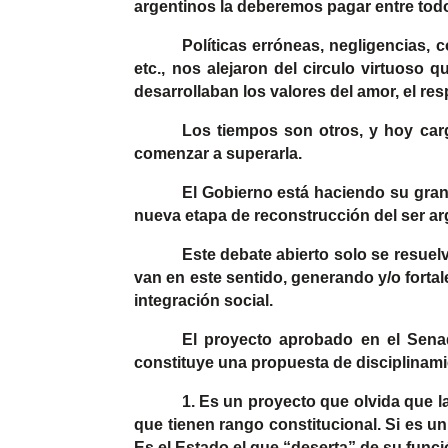
argentinos la deberemos pagar entre tod
Políticas erróneas, negligencias, c
etc., nos alejaron del circulo virtuoso q
desarrollaban los valores del amor, el resp
Los tiempos son otros, y hoy car
comenzar a superarla.
El Gobierno está haciendo su gran 
nueva etapa de reconstrucción del ser ar
Este debate abierto solo se resuel
van en este sentido, generando y/o fortal
integración social.
El proyecto aprobado en el Sen
constituye una propuesta de disciplinam
1. Es un proyecto que olvida que l
que tienen rango constitucional. Si es un
Es el Estado el que “deserta” de su funci