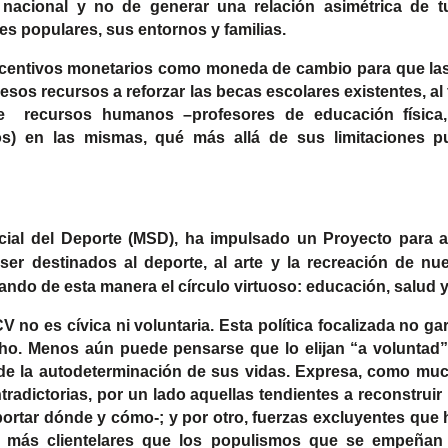
nacional y no de generar una relación asimétrica de tu
es populares, sus entornos y familias.
 incentivos monetarios como moneda de cambio para que las 
esos recursos a reforzar las becas escolares existentes, al f
 recursos humanos –profesores de educación física, 
os) en las mismas, qué más allá de sus limitaciones pu
cial del Deporte (MSD), ha impulsado un Proyecto para a
ser destinados al deporte, al arte y la recreación de nu
ando de esta manera el círculo virtuoso: educación, salud 
 no es cívica ni voluntaria. Esta política focalizada no ga
cho. Menos aún puede pensarse que lo elijan “a voluntad
 de la autodeterminación de sus vidas. Expresa, como much
radictorias, por un lado aquellas tendientes a reconstruir
portar dónde y cómo-; y por otro, fuerzas excluyentes que
n más clientelares que los populismos que se empeñan