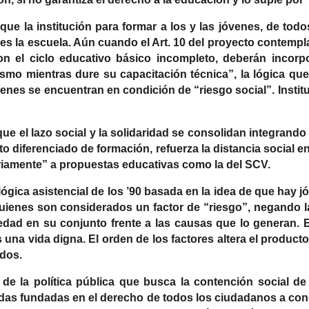
e la institución para formar a los y las jóvenes, de todo
o es la escuela. Aún cuando el Art. 10 del proyecto conte
con el ciclo educativo básico incompleto, deberán incor
smo mientras dure su capacitación técnica”, la lógica que 
enes se encuentran en condición de “riesgo social”. Instit
e el lazo social y la solidaridad se consolidan integrando 
o diferenciado de formación, refuerza la distancia social e
riamente” a propuestas educativas como la del SCV.
lógica asistencial de los ’90 basada en la idea de que hay 
ienes son considerados un factor de “riesgo”, negando la 
edad en su conjunto frente a las causas que lo generan. E
es una vida digna. El orden de los factores altera el produc
idos.
 de la política pública que busca la contención social 
idas fundadas en el derecho de todos los ciudadanos a con