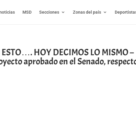
noticias
MSD
Secciones
Zonas del país
Deportista
 ESTO…. HOY DECIMOS LO MISMO –
yecto aprobado en el Senado, respec
t
l
py
nk