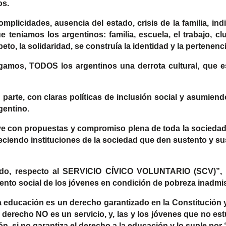
os.
omplicidades, ausencia del estado, crisis de la familia, ind
ue teníamos los argentinos: familia, escuela, el trabajo, cl
eto, la solidaridad, se construía la identidad y la pertenenci
gamos, TODOS los argentinos una derrota cultural, que e
parte, con claras políticas de inclusión social y asumien
gentino.
ve con propuestas y compromiso plena de toda la sociedad p
eciendo instituciones de la sociedad que den sustento y sust
ado, respecto al SERVICIO CÍVICO VOLUNTARIO (SCV)”,
iento social de los jóvenes en condición de pobreza inadm
a educación es un derecho garantizado en la Constitución y
 derecho NO es un servicio, y, las y los jóvenes que no est
ón, si no garantiza el derecho a la educación y lo suple por