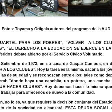
Fotos: Toyama y Ortigala autores del programa de la AUD
UARTEL PARA LOS POBRES”, “VOLVER A LOS CLU
, “EL DERECHO A LA EDUCACIÓN SE EJERCE EN LA ESC
eridos debate abierto por el Servicio Cívico Voluntario.
 Setiembre de 1973, en su casa de Gaspar Campos, en di
A LOS CLUBES”. Hoy la tarea es la misma, sacar a los jóve
ias de su edad y se reconozcan entre ellos: tales como depo
eral: “donde haya una canchita, un potrero, una canch
Y QUE HACER CLUBES”. Hoy debemos hacer lo mismo que
trabajar para ofrecerlos de nuevo a la comunidad.
n, no lo es, ya que requiere la decisión conjunta del Estado
nto de la sociedad no alcanzará. ESTA DEUDA SOCIAL c