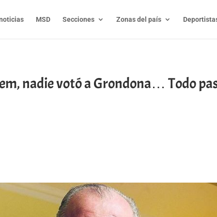
noticias
MSD
Secciones
Zonas del país
Deportista
em, nadie votó a Grondona… Todo pa
t
l
py
nk