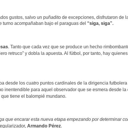
ados gustos, salvo un puñadito de excepciones, disfrutaron de la
de turno acompañaban bajo el paraguas del
“siga, siga”.
esas
. Tanto que cada vez que se produce un hecho rimbombant
ero retruco” y dobla la apuesta. Al fútbol, por tanto, hay quien
ba desde los cuatro puntos cardinales de la dirigencia futboler
mo inentendible para aquel observador que se esmera desde la d
s que tiene el balompié mundano.
nga que encarar esta nueva etapa empezando por determinar con
 regularizador,
Armando Pérez
.