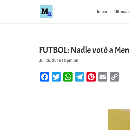
Inicio
Últimas 
FUTBOL: Nadie votó a Men
Jul 26, 2016
|
Opinión
Facebook
Twitter
WhatsApp
Telegram
Pinteres
Emai
Co
Li