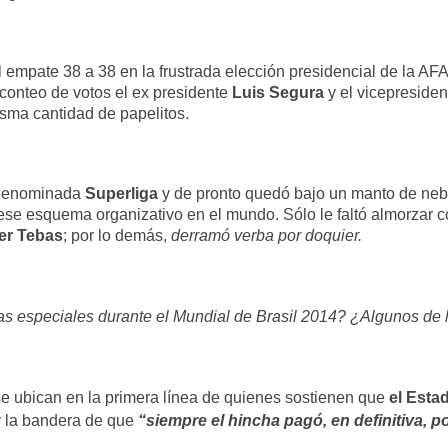
l empate 38 a 38 en la frustrada elección presidencial de la A
 conteo de votos el ex presidente
Luis Segura
y el vicepresiden
isma cantidad de papelitos.
a denominada
Superliga
y de pronto quedó bajo un manto de nebli
se esquema organizativo en el mundo. Sólo le faltó almorzar 
er Tebas
; por lo demás,
derramó verba por doquier.
s especiales durante el Mundial de Brasil 2014? ¿Algunos de 
e ubican en la primera línea de quienes sostienen que
el Esta
r la bandera de que
“siempre el hincha pagó, en definitiva, po