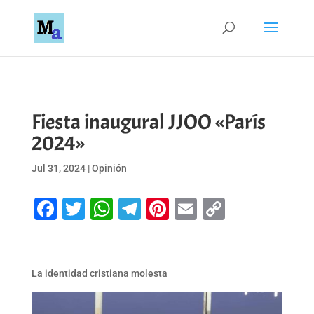
Fiesta inaugural JJOO «París
2024»
Jul 31, 2024
|
Opinión
Facebook
Twitter
WhatsApp
Telegram
Pinterest
Email
Copy
Link
La identidad cristiana molesta