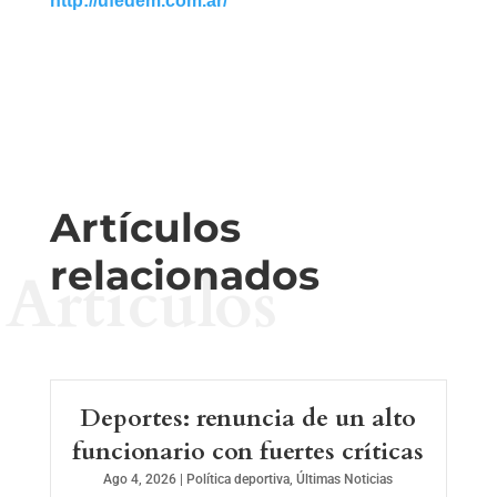
http://ufedem.com.ar/
Artículos
relacionados
Artículos
Deportes: renuncia de un alto
funcionario con fuertes críticas
Ago 4, 2026
|
Política deportiva
,
Últimas Noticias