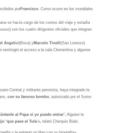
ecibidos por
Francisco
. Como ocurre en los mundiales
iana se hacía cargo de los costos del viaje y estadía
usso) son los cuatro dirigentes oficiales que integran
el Angelici
(Boca) y
Marcelo Tinelli
(San Lorenzo)
o restringió el acceso a la sala Clementina y algunos
ario Central y militante peronista, haya integrado la
cano,
con su famoso bombo
, autorizado por el Sumo
úntenle al Papa si yo puedo entrar’.
Alguien le
jo ‘que pase el Tula'»,
relató Cherquis Bialo.
jilla y le entregó un libro con su biografía».