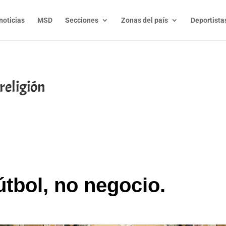
noticias
MSD
Secciones
Zonas del país
Deportista
religión
t
l
py
nk
útbol, no negocio.