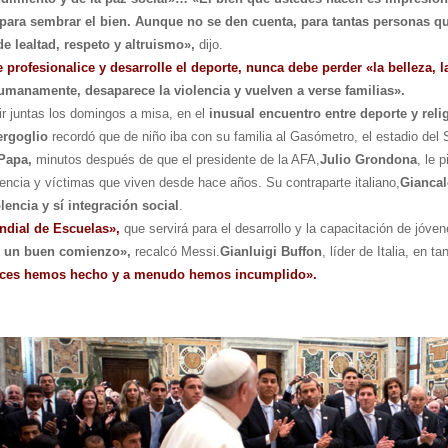
n para sembrar el bien. Aunque no se den cuenta, para tantas personas 
e lealtad, respeto y altruismo»,
dijo.
profesionalice y desarrolle el deporte, nunca debe perder «la belleza, 
humanamente, desaparece la violencia y vuelven a verse familias».
ir juntas los domingos a misa, en el
inusual encuentro entre deporte y reli
ergoglio
recordó que de niño iba con su familia al Gasómetro, el estadio del
Papa,
minutos después de que el presidente de la AFA,
Julio Grondona
, le 
lencia y víctimas que viven desde hace años. Su contraparte italiano,
Giancal
lencia y sí integración social
.
ndial de Escuelas»,
que servirá para el desarrollo y la capacitación de jóv
es un buen comienzo»,
recalcó Messi.
Gianluigi Buffon
, líder de Italia, en t
veces hemos hecho y a menudo hemos incumplido».