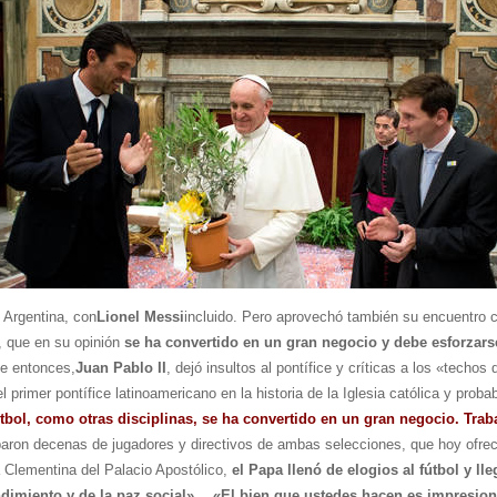
y Argentina, con
Lionel Messi
incluido. Pero aprovechó también su encuentro co
, que en su opinión
se ha convertido en un gran negocio y debe esforzarse 
de entonces,
Juan Pablo II
, dejó insultos al pontífice y críticas a los «techo
l primer pontífice latinoamericano en la historia de la Iglesia católica y pro
tbol, como otras disciplinas, se ha convertido en un gran negocio. Trab
iparon decenas de jugadores y directivos de ambas selecciones, que hoy ofrec
a Clementina del Palacio Apostólico,
el Papa llenó de elogios al fútbol y ll
tendimiento y de la paz social»… «El bien que ustedes hacen es impresio