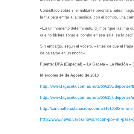
Consultado sobre si el militante peronista había integ
la fila para entrar a la basílica, con el bombo, una c
«En un momento determinado, dijimos ‘qué lástima que
que no hiciera sonar el bombo en esa sala, se lo pedí
Sin embargo, según el vocero, «antes de que el Papa 
de balearse en un rincón».
Fuente: DPA (Especial) – La Gaceta – La Nación – 
Miércoles 14 de Agosto de 2013
http://www.lagaceta.com.ar/nota/556156/deportes/f
http://www.lagaceta.com.ar/nota/556157/deportes/
http://canchallena.lanacion.com.ar/1610585-vino-el-
http://www.news.va/es/news/recen-por-mi-para