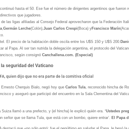
a continuó hasta el 50. Ese fue el número de dirigentes argentinos que fueron r
directivos que jugadores.
de las ligas afiliadas al Consejo Federal aprovecharon que la Federación Ital
na
,
Germán Lerche
(Colón),
Juan Carlos Crespi
(Boca) y
Francisco Marín
(Acas
co.
otel. El precio de la habitación doble oscila entre los U$S 150 y U$S 200.
Dani
 al Papa. Al ser tan nutrida la delegación argentina, el protocolo del Vatican
Francisco, según consignó
Canchallena.com. (Especial)
a la seguridad del Vaticano
FA, quien dijo que no era parte de la comitiva oficial
), Ernesto Cherquis Bialo, negó hoy que
Carlos Tula
, reconocido hincha de Ros
ancisco
y aseguró que participó del encuentro en la Sala Clementina del Vati
 Suiza llamó a una prefecto, y (el hincha) le explicó quién era.
‘Ustedes preg
un señor que se llama Tula, que está con un bombo, quiere entrar’.
El Papa di
 destacó que «no sólo entró: fue el penúltimo en saludar al Papa, le besó la me