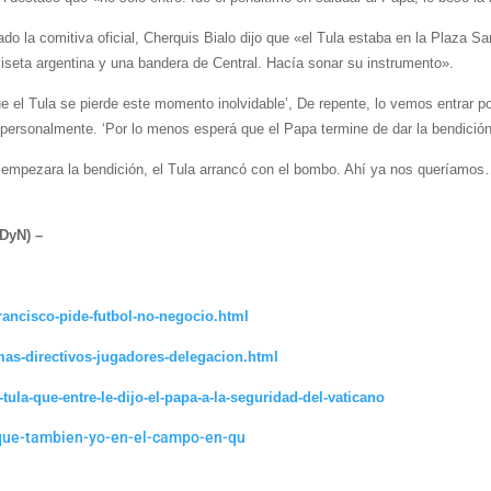
rado la comitiva oficial, Cherquis Bialo dijo que «el Tula estaba en la Plaza
amiseta argentina y una bandera de Central. Hacía sonar su instrumento».
 el Tula se pierde este momento inolvidable’, De repente, lo vemos entrar po
 personalmente. ‘Por lo menos esperá que el Papa termine de dar la bendición'
empezara la bendición, el Tula arrancó con el bombo. Ahí ya nos queríamos… 
(DyN) –
rancisco-pide-futbol-no-negocio.html
mas-directivos-jugadores-delegacion.html
tula-que-entre-le-dijo-el-papa-a-la-seguridad-del-vaticano
-que-tambien-yo-en-el-campo-en-qu