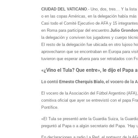
CIUDAD DEL VATICANO
.- Uno, dos, tres… Y la list
o en las copas Américas, en la delegación había más 
Casi todo el Comité Ejecutivo de AFA y 15 integrantes 
en Roma para participar del encuentro.
Julio Grondo
la delegación y conviven los jugadores y cuerpo técni
El resto de la delegación fue ubicada en otro lujoso h
aprovecharon que se encontraban en Europa para visitar
tuvieron que esperar afuera para ser retratados con 
«¿Vino el Tula? Que entre», le dijo el Papa 
Lo contó
Ernesto Cherquis Bialo,
el vocero de la A
El vocero de la Asociación del Fútbol Argentino (AFA
comitiva oficial que ayer se entrevistó con el papa Fr
Pontífice.
«El Tula se presentó ante la Guardia Suiza, la Guardia
preguntó al Papa o a algún secretario del Papa. ‘Hay 
En declaraciones a radio La Red, el portavoz de la AFA