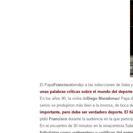
El Papa
Francisco
bendijo a las selecciones de Italia 
unas palabras críticas sobre el mundo del deporte
En los años 90, la visita de
Diego Maradona
al Papa 
serios se produjeron más bien a la inversa, de boca de
importante, pero debe ser verdadero deporte. El fú
pidió
Francisco
durante la audiencia en la que partic
En el encuentro de 30 minutos en la renacentista Sal
futbolistas como «referentes» y «artífices del en