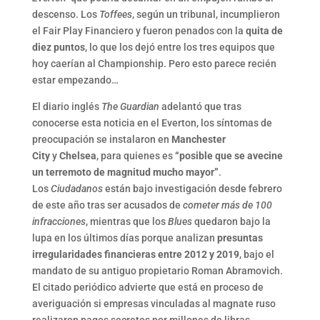
descenso. Los
Toffees
, según un tribunal, incumplieron
el Fair Play Financiero y fueron penados con la
quita de
diez puntos
, lo que los dejó entre los tres equipos que
hoy caerían al Championship. Pero esto parece recién
estar empezando…
El diario inglés
The Guardian
adelantó que tras
conocerse esta noticia en el Everton, los síntomas de
preocupación se instalaron en
Manchester
City
y
Chelsea
, para quienes es
“posible que se avecine
un terremoto de magnitud mucho mayor”
.
Los
Ciudadanos
están bajo investigación desde febrero
de este año tras ser acusados de
cometer más de 100
infracciones
, mientras que los
Blues
quedaron bajo la
lupa en los últimos días porque analizan
presuntas
irregularidades financieras entre 2012 y 2019
, bajo el
mandato de su antiguo propietario Roman Abramovich.
El citado periódico advierte que está en proceso de
averiguación si empresas vinculadas al magnate ruso
realizaron pagos secretos por millones de libras.