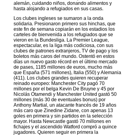
alemán, cuidando niños, donando alimentos y
hasta alojando a refugiados en sus casas.
Los clubes ingleses se sumaron a la onda
solidaria. Presionaron primero sus hinchas, que
este fin de semana copiarán en los estadios los
carteles de bienvenida a los refugiados que se
vieron en la Bundesliga. La Premier League,
espectacular, es la liga más codiciosa, con sus
clubes de patrones extranjeros, TV de pago y los
boletos más caros del mundo. Ostentó en estos
días un nuevo gasto récord en el último mercado
de pases, 1185 millones de euros, mucho más
que España (571 millones), Italia (550) y Alemania
(411). Los clubes grandes quieren recuperar
reinado europeo: Manchester City pagó 70
millones por el belga Kevin De Bruyne y 45 por
Nicolás Otamendi y Manchester United gastó 50
millones (más 30 de eventuales bonus) por
Anthony Martial, un atacante francés de 19 años
más caro que Zinedine Zidane, con apenas 13
goles en primera y sin partidos en la selección
mayor. Hasta Newcastle gastó 70 millones en
fichajes y el ascendido Watford compró a quince
jugadores. Quieren seguir en primera la