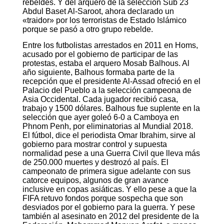
rebeldes. Y del arquero de la selección Sub 23
Abdul Baset Al-Saroot, ahora declarado un
«traidor» por los terroristas de Estado Islámico
porque se pasó a otro grupo rebelde.
Entre los futbolistas arrestados en 2011 en Homs,
acusado por el gobierno de participar de las
protestas, estaba el arquero Mosab Balhous. Al
año siguiente, Balhous formaba parte de la
recepción que el presidente Al-Assad ofreció en el
Palacio del Pueblo a la selección campeona de
Asia Occidental. Cada jugador recibió casa,
trabajo y 1500 dólares. Balhous fue suplente en la
selección que ayer goleó 6-0 a Camboya en
Phnom Penh, por eliminatorias al Mundial 2018.
El fútbol, dice el periodista Omar Ibrahim, sirve al
gobierno para mostrar control y supuesta
normalidad pese a una Guerra Civil que lleva más
de 250.000 muertes y destrozó al país. El
campeonato de primera sigue adelante con sus
catorce equipos, algunos de gran avance
inclusive en copas asiáticas. Y ello pese a que la
FIFA retuvo fondos porque sospecha que son
desviados por el gobierno para la guerra. Y pese
también al asesinato en 2012 del presidente de la