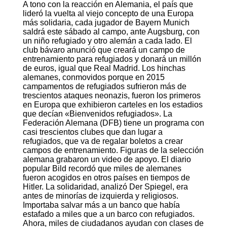
A tono con la reacción en Alemania, el país que
lideró la vuelta al viejo concepto de una Europa
más solidaria, cada jugador de Bayern Munich
saldrá este sábado al campo, ante Augsburg, con
un niño refugiado y otro alemán a cada lado. El
club bávaro anunció que creará un campo de
entrenamiento para refugiados y donará un millón
de euros, igual que Real Madrid. Los hinchas
alemanes, conmovidos porque en 2015
campamentos de refugiados sufrieron más de
trescientos ataques neonazis, fueron los primeros
en Europa que exhibieron carteles en los estadios
que decían «Bienvenidos refugiados». La
Federación Alemana (DFB) tiene un programa con
casi trescientos clubes que dan lugar a
refugiados, que va de regalar boletos a crear
campos de entrenamiento. Figuras de la selección
alemana grabaron un video de apoyo. El diario
popular Bild recordó que miles de alemanes
fueron acogidos en otros países en tiempos de
Hitler. La solidaridad, analizó Der Spiegel, era
antes de minorías de izquierda y religiosos.
Importaba salvar más a un banco que había
estafado a miles que a un barco con refugiados.
Ahora, miles de ciudadanos ayudan con clases de