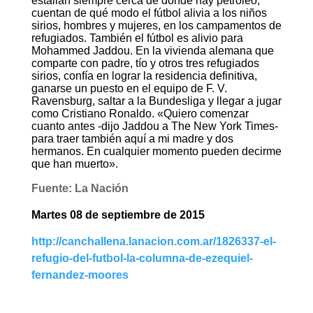
estallan siempre cerca de dónde hay petróleo,
cuentan de qué modo el fútbol alivia a los niños
sirios, hombres y mujeres, en los campamentos de
refugiados. También el fútbol es alivio para
Mohammed Jaddou. En la vivienda alemana que
comparte con padre, tío y otros tres refugiados
sirios, confía en lograr la residencia definitiva,
ganarse un puesto en el equipo de F. V.
Ravensburg, saltar a la Bundesliga y llegar a jugar
como Cristiano Ronaldo. «Quiero comenzar
cuanto antes -dijo Jaddou a The New York Times-
para traer también aquí a mi madre y dos
hermanos. En cualquier momento pueden decirme
que han muerto».
Fuente: La Nación
Martes 08 de septiembre de 2015
http://canchallena.lanacion.com.ar/1826337-el-
refugio-del-futbol-la-columna-de-ezequiel-
fernandez-moores