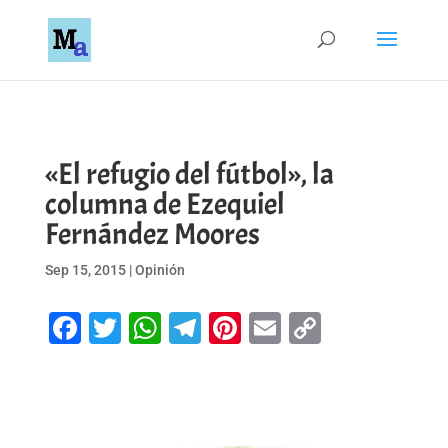
«El refugio del fútbol», la
columna de Ezequiel
Fernández Moores
Sep 15, 2015
|
Opinión
Facebook
Twitter
WhatsApp
Telegram
Pinterest
Email
Copy
Link