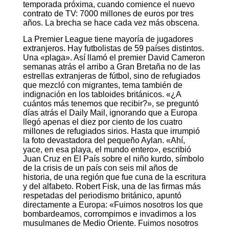
temporada próxima, cuando comience el nuevo
contrato de TV: 7000 millones de euros por tres
años. La brecha se hace cada vez más obscena.
La Premier League tiene mayoría de jugadores
extranjeros. Hay futbolistas de 59 países distintos.
Una «plaga». Así llamó el premier David Cameron
semanas atrás el arribo a Gran Bretaña no de las
estrellas extranjeras de fútbol, sino de refugiados
que mezcló con migrantes, tema también de
indignación en los tabloides británicos. «¿A
cuántos más tenemos que recibir?», se preguntó
días atrás el Daily Mail, ignorando que a Europa
llegó apenas el diez por ciento de los cuatro
millones de refugiados sirios. Hasta que irrumpió
la foto devastadora del pequeño Aylan. «Ahí,
yace, en esa playa, el mundo entero», escribió
Juan Cruz en El País sobre el niño kurdo, símbolo
de la crisis de un país con seis mil años de
historia, de una región que fue cuna de la escritura
y del alfabeto. Robert Fisk, una de las firmas más
respetadas del periodismo británico, apuntó
directamente a Europa: «Fuimos nosotros los que
bombardeamos, corrompimos e invadimos a los
musulmanes de Medio Oriente. Fuimos nosotros