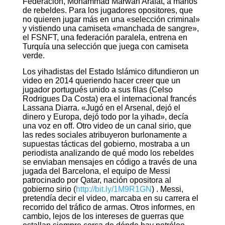
Federación, Mohammad Marwan Arafat, a manos
de rebeldes. Para los jugadores opositores, que
no quieren jugar más en una «selección criminal»
y vistiendo una camiseta «manchada de sangre»,
el FSNFT, una federación paralela, entrena en
Turquía una selección que juega con camiseta
verde.
Los yihadistas del Estado Islámico difundieron un
video en 2014 queriendo hacer creer que un
jugador portugués unido a sus filas (Celso
Rodrigues Da Costa) era el internacional francés
Lassana Diarra. «Jugó en el Arsenal, dejó el
dinero y Europa, dejó todo por la yihad», decía
una voz en off. Otro video de un canal sirio, que
las redes sociales atribuyeron burlonamente a
supuestas tácticas del gobierno, mostraba a un
periodista analizando de qué modo los rebeldes
se enviaban mensajes en código a través de una
jugada del Barcelona, el equipo de Messi
patrocinado por Qatar, nación opositora al
gobierno sirio (
http://bit.ly/1M9R1GN
) . Messi,
pretendía decir el video, marcaba en su carrera el
recorrido del tráfico de armas. Otros informes, en
cambio, lejos de los intereses de guerras que