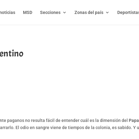
noticias
MSD
Secciones
Zonas del país
Deportista
gentino
t
l
py
nk
nte paganos no resulta fácil de entender cuál es la dimensión del
Papa
rlo. El odio en sangre viene de tiempos de la colonia, es sabido. Y u