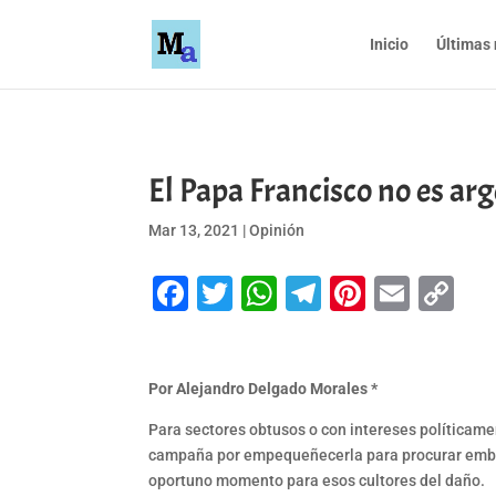
Inicio
Últimas 
El Papa Francisco no es ar
Mar 13, 2021
|
Opinión
Facebook
Twitter
WhatsApp
Telegram
Pinteres
Emai
Co
Li
Por Alejandro Delgado Morales *
Para sectores obtusos o con intereses políticame
campaña por empequeñecerla para procurar embarra
oportuno momento para esos cultores del daño.