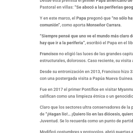
Desde esta premisa el
primer Papa americano de 
Pastoral en villas:
“Se abocó a las periferias geog
Y en este marco, el
Papa
pregonó que
“no sólo ha
comunión”
, como aporta
Monseñor Carrara
.
“Siempre pensé que uno ve el mundo más claro de
hay que ir a la periferia”
, escribió el Papa en el li
Francisco
no eligió las luces de las grandes capi
estructurales, dolorosos. Caso reciente, su visita
Desde su entronización en 2013, Francisco hizo 33
con una postergada visita a Papúa Nueva Guinea
Fue en 2017 el primer Pontífice en visitar Myan
califican como una limpieza étnica o un genocidi
Claro que los sectores ultra conservadores de la
de
“¡Hagan lío!… ¡Quiero lío en las diócesis, quiero
Juventud. Se lo recuerda como un punto de partida 
Modificó costumbres y protocolos, abrió puertas