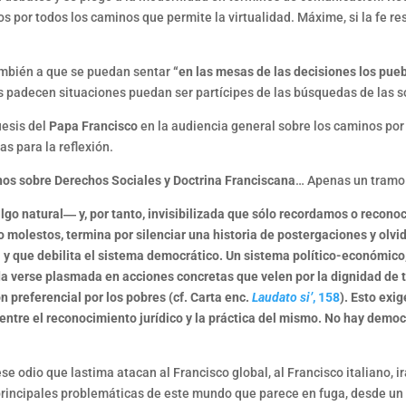
s por todos los caminos que permite la virtualidad. Máxime, si la fe r
mbién a que se puedan sentar
“en las mesas de las decisiones los pue
s padecen situaciones puedan ser partícipes de las búsquedas de las s
uesis del
Papa Francisco
en la audiencia general sobre los caminos por 
s para la reflexión.
s sobre Derechos Sociales y Doctrina Franciscana
… Apenas un tramo l
algo natural― y, por tanto, invisibilizada que sólo recordamos o recon
molestos, termina por silenciar una historia de postergaciones y olvid
 y que debilita el sistema democrático. Un sistema político-económico,
a verse plasmada en acciones concretas que velen por la dignidad de to
n preferencial por los pobres (cf. Carta enc.
Laudato si’
, 158
). Esto exi
ia entre el reconocimiento jurídico y la práctica del mismo. No hay demo
e odio que lastima atacan al Francisco global, al Francisco italiano, ir
principales problemáticas de este mundo que parece en fuga, desde un