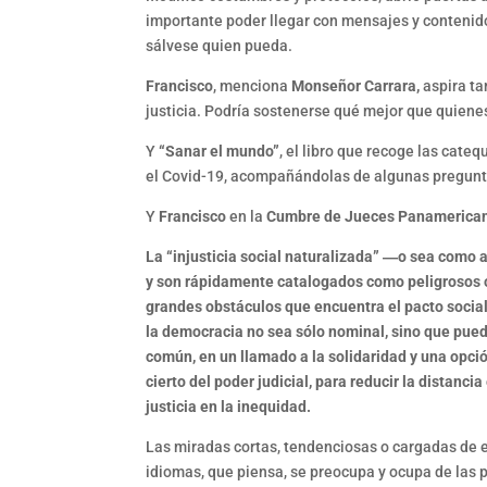
importante poder llegar con mensajes y contenido
sálvese quien pueda.
Francisco
, menciona
Monseñor Carrara,
aspira ta
justicia. Podría sostenerse qué mejor que quiene
Y
“Sanar el mundo”
, el libro que recoge las cateq
el Covid-19, acompañándolas de algunas pregunta
Y
Francisco
en la
Cumbre de Jueces Panamericano
La “injusticia social naturalizada” ―o sea como 
y son rápidamente catalogados como peligrosos o 
grandes obstáculos que encuentra el pacto social
la democracia no sea sólo nominal, sino que pued
común, en un llamado a la solidaridad y una opció
cierto del poder judicial, para reducir la distanc
justicia en la inequidad.
Las miradas cortas, tendenciosas o cargadas de es
idiomas, que piensa, se preocupa y ocupa de las 