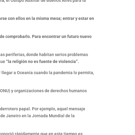
ara
, el Obispo Auxiliar de Buenos Aires para la
rse con ellos en la misma mesa; entrar y estar en
 de comprobarlo. Para encontrar un futuro nuevo
 las periferias, donde habitan serios problemas
 que
“la religión no es fuente de violencia”.
r llegar a Oceanía cuando la pandemia lo permita,
s (ONU) y organizaciones de derechos humanos
 derrotero papal. Por ejemplo, aquel mensaje
 de Janeiro en la Jornada Mundial de la
econoció rápidamente que en este tiempo es