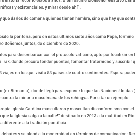
la historia
recorrió estos 8 años. Bien resume
Monseñor Gustavo Carr
ráficas y existenciales, y mirar desde ahí”.
y que darles de comer a quienes tienen hambre, sino que hay que senta
sde la periferia, pero en estos últimos siete años como Papa, terminé
bro
Soñemos juntos
, de diciembre de 2020.
tales para desembarcar con el protocolo vaticano, optó por focalizar en
 a Irak, donde procuró tender puentes, fomentar fraternidad y suscribir
 viajes en los que visitó 53 países de cuatro continentes. Espera pode
.
mar (ex Birmania), donde llegó para exponer lo que las Naciones Unida
o contra la minoría musulmana de los rohingya. Por citar un ejemplo.
 propia Iglesia Católica mascullaron y mascullan disconformismo con el
 que la Iglesia salga a la calle!”
destinado en 2013 a la multitud en Río
diferente a la tradición pontificia.
 a debates y se plegó a la modernidad en términos de comunicación: R