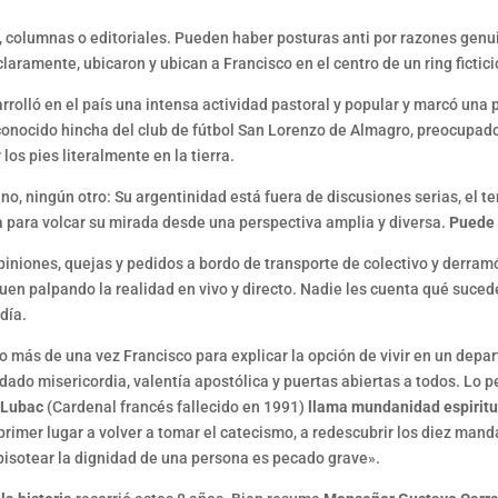
columnas o editoriales. Pueden haber posturas anti por razones genui
aramente, ubicaron y ubican a Francisco en el centro de un ring fictici
arrolló en el país una intensa actividad pastoral y popular y marcó u
conocido hincha del club de fútbol San Lorenzo de Almagro, preocupado 
 los pies literalmente en la tierra.
o, ningún otro: Su argentinidad está fuera de discusiones serias, el t
 para volcar su mirada desde una perspectiva amplia y diversa.
Puede 
niones, quejas y pedidos a bordo de transporte de colectivo y derram
iguen palpando la realidad en vivo y directo. Nadie les cuenta qué suc
día.
ho más de una vez Francisco para explicar la opción de vivir en un dep
do misericordia, valentía apostólica y puertas abiertas a todos. Lo pe
 Lubac
(Cardenal francés fallecido en 1991)
llama mundanidad espiritu
en primer lugar a volver a tomar el catecismo, a redescubrir los diez m
«pisotear la dignidad de una persona es pecado grave».