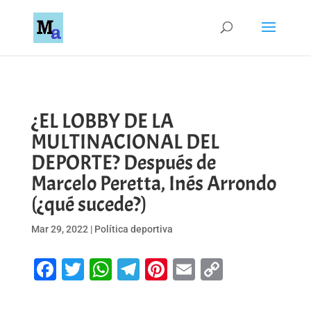
¿EL LOBBY DE LA
MULTINACIONAL DEL
DEPORTE? Después de
Marcelo Peretta, Inés Arrondo
(¿qué sucede?)
Mar 29, 2022
|
Política deportiva
Facebook
Twitter
WhatsApp
Telegram
Pinterest
Email
Copy
Link