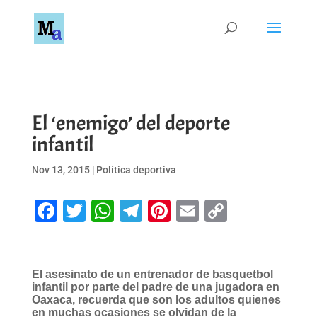
El ‘enemigo’ del deporte
infantil
Nov 13, 2015
|
Política deportiva
Facebook
Twitter
WhatsApp
Telegram
Pinterest
Email
Copy
Link
El asesinato de un entrenador de basquetbol
infantil por parte del padre de una jugadora en
Oaxaca, recuerda que son los adultos quienes
en muchas ocasiones se olvidan de la