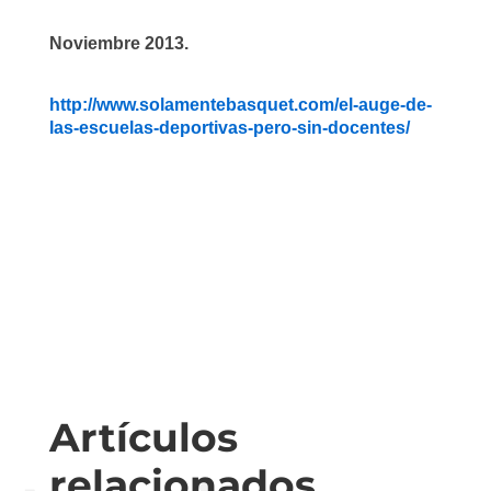
Noviembre 2013.
http://www.solamentebasquet.com/el-auge-de-
las-escuelas-deportivas-pero-sin-docentes/
Artículos
relacionados