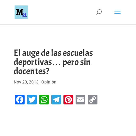
El auge de las escuelas
deportivas… pero sin
docentes?
Nov 23, 2013
|
Opinión
Facebook
Twitter
WhatsApp
Telegram
Pinterest
Email
Copy
Link