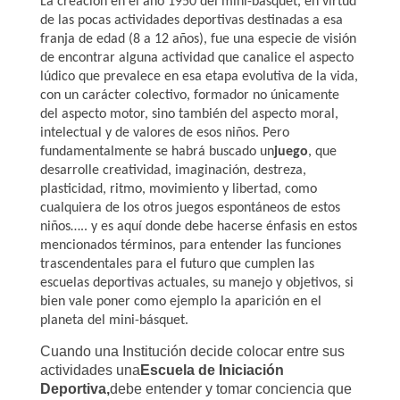
La creación en el año 1950 del mini-básquet, en virtud
de las pocas actividades deportivas destinadas a esa
franja de edad (8 a 12 años), fue una especie de visión
de encontrar alguna actividad que canalice el aspecto
lúdico que prevalece en esa etapa evolutiva de la vida,
con un carácter colectivo, formador no únicamente
del aspecto motor, sino también del aspecto moral,
intelectual y de valores de esos niños. Pero
fundamentalmente se habrá buscado un
juego
, que
desarrolle creatividad, imaginación, destreza,
plasticidad, ritmo, movimiento y libertad, como
cualquiera de los otros juegos espontáneos de estos
niños….. y es aquí donde debe hacerse énfasis en estos
mencionados términos, para entender las funciones
trascendentales para el futuro que cumplen las
escuelas deportivas actuales, su manejo y objetivos, si
bien vale poner como ejemplo la aparición en el
planeta del mini-básquet.
Cuando una Institución decide colocar entre sus
actividades una
Escuela de Iniciación
Deportiva,
debe entender y tomar conciencia que