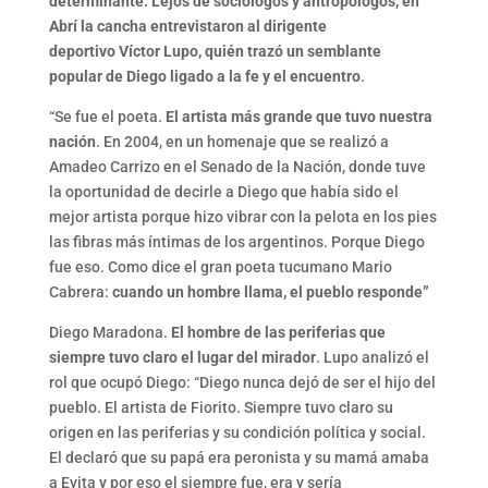
determinante. Lejos de sociólogos y antropólogos, en
Abrí la cancha entrevistaron al dirigente
deportivo Víctor Lupo, quién trazó un semblante
popular de Diego ligado a la fe y el encuentro
.
“Se fue el poeta.
El artista más grande que tuvo nuestra
nación
. En 2004, en un homenaje que se realizó a
Amadeo Carrizo en el Senado de la Nación, donde tuve
la oportunidad de decirle a Diego que había sido el
mejor artista porque hizo vibrar con la pelota en los pies
las fibras más íntimas de los argentinos. Porque Diego
fue eso. Como dice el gran poeta tucumano Mario
Cabrera:
cuando un hombre llama, el pueblo responde”
Diego Maradona.
El hombre de las periferias que
siempre tuvo claro el lugar del mirador
. Lupo analizó el
rol que ocupó Diego: “Diego nunca dejó de ser el hijo del
pueblo. El artista de Fiorito. Siempre tuvo claro su
origen en las periferias y su condición política y social.
El declaró que su papá era peronista y su mamá amaba
a Evita y por eso el siempre fue, era y sería