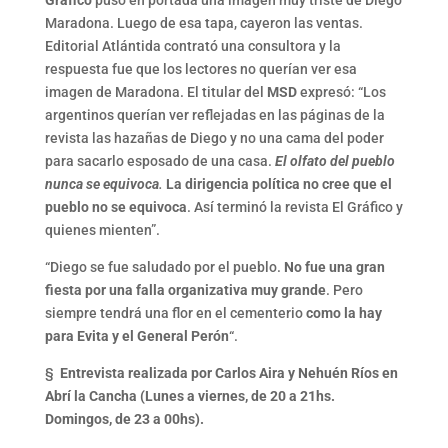
Gráfico
puso en portada una imagen muy triste de Diego
Maradona. Luego de esa tapa, cayeron las ventas.
Editorial Atlántida contrató una consultora y la
respuesta fue que los lectores no querían ver esa
imagen de Maradona. El titular del
MSD
expresó: “Los
argentinos querían ver reflejadas en las páginas de la
revista las hazañas de Diego y no una cama del poder
para sacarlo esposado de una casa.
El olfato del pueblo
nunca se equivoca
.
La dirigencia política no cree que el
pueblo no se equivoca
. Así terminó la revista El Gráfico y
quienes mienten”.
“Diego se fue saludado por el pueblo.
No fue una gran
fiesta por una falla organizativa muy grande
. Pero
siempre tendrá una flor en el cementerio
como la hay
para Evita y el General Perón
“.
§
Entrevista realizada por Carlos Aira y Nehuén Ríos en
Abrí la Cancha (Lunes a viernes, de 20 a 21hs.
Domingos, de 23 a 00hs).