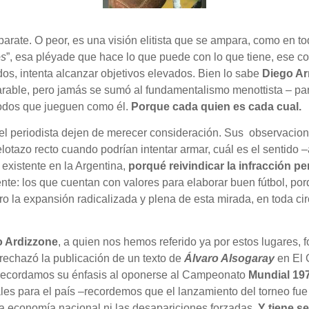
sparate. O peor, es una visión elitista que se ampara, como en to
os
”, esa pléyade que hace lo que puede con lo que tiene, ese c
dos, intenta alcanzar objetivos elevados. Bien lo sabe
Diego A
arable, pero jamás se sumó al fundamentalismo menottista – pa
todos que jueguen como él.
Porque cada quien es cada cual.
el periodista dejen de merecer consideración. Sus observaciones
lotazo recto cuando podrían intentar armar, cuál es el sentido 
 existente en la Argentina,
porqué reivindicar la infracción p
e: los que cuentan con valores para elaborar buen fútbol, porq
ro la expansión radicalizada y plena de esta mirada, en toda cir
o Ardizzone
, a quien nos hemos referido ya por estos lugares,
 rechazó la publicación de un texto de
Álvaro Alsogaray
en El G
s recordamos su énfasis al oponerse al Campeonato
Mundial 19
es para el país –recordemos que el lanzamiento del torneo fue 
la economía nacional ni las desapariciones forzadas.
Y tiene s