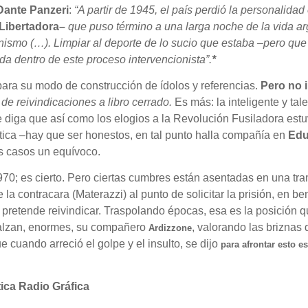
Dante Panzeri
:
“A partir de 1945, el país perdió la personalidad 
 Libertadora–
que puso término a una larga noche de la vida ar
ionismo (…). Limpiar al deporte de lo sucio que estaba –pero q
da dentro de este proceso intervencionista”.
*
, para su modo de construcción de ídolos y referencias.
Pero no 
e reivindicaciones a libro cerrado.
Es más: la inteligente y ta
 diga que así como los elogios a la Revolución Fusiladora estuv
tica –hay que ser honestos, en tal punto halla compañía en
Edu
los casos un equívoco.
 1970; es cierto. Pero ciertas cumbres están asentadas en una tr
la contracara (Materazzi) al punto de solicitar la prisión, en be
 pretende reivindicar. Traspolando épocas, esa es la posición
e alzan, enormes, su compañero
, valorando las briznas
Ardizzone
e cuando arreció el golpe y el insulto, se dijo
para afrontar esto e
tica Radio Gráfica