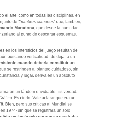
do el arte, como en todas las disciplinas, en
onjunto de
“hombres comunes”
que, también,
rmando Maradona
, que desde la humildad
nzeriano al punto de descartar esquemas.
 en los intersticios del juego resultan de
–aún buscando verticalidad- de dejar a un
ersistente cuando debería constituir un
ué se restringen al planteo cuidadoso, sin
cunstancia y lugar, deriva en un absoluto
 formaron un tándem envidiable. Es verdad.
ráfico. Es cierto. Vale aclarar que era un
78
. Bien, pero sus críticas al Mundial se
en 1974- sin que se registrara un solo
entido reclamárselo porque se mostraba