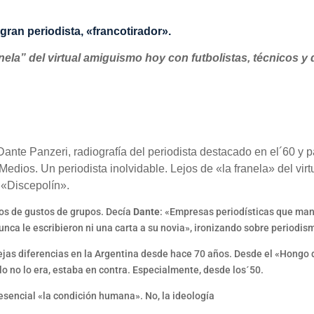
ran periodista, «francotirador».
anela” del virtual amiguismo hoy con futbolistas, técnicos y
ante Panzeri, radiografía del periodista destacado en el´60 y p
ios. Un periodista inolvidable. Lejos de «la franela» del virt
 «Discepolín».
jos de gustos de grupos. Decía
Dante
: «Empresas periodísticas que man
ca le escribieron ni una carta a su novia», ironizando sobre periodis
iejas diferencias en la Argentina desde hace 70 años. Desde el «Hongo de
ólo no lo era, estaba en contra. Especialmente, desde los´50.
 esencial «la condición humana». No, la ideología