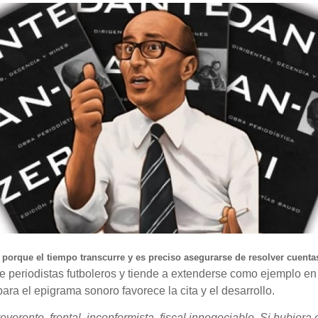
orque el tiempo transcurre y es preciso asegurarse de resolver cuenta
periodistas futboleros y tiende a extenderse como ejemplo en o
ra el epigrama sonoro favorece la cita y el desarrollo.
reverente, frontal, inconformista, fiscal innegociable. Si hubier