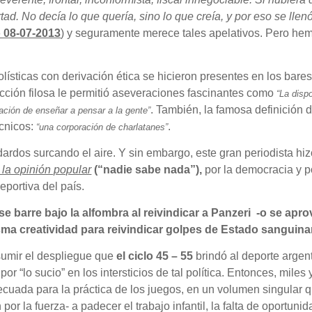
rtad. No decía lo que quería, sino lo que creía, y por eso se lle
o 08-07-2013
) y seguramente merece tales apelativos. Pero hemo
ísticas con derivación ética se hicieron presentes en los bares
cción filosa le permitió aseveraciones fascinantes como
“La disp
. También, la famosa definición 
gación de enseñar a pensar a la gente”
écnicos:
.
“una corporación de charlatanes”
ardos surcando el aire. Y sin embargo, este gran periodista hi
 la opinión popular
(“nadie sabe nada”),
por la democracia y p
eportiva del país.
e barre bajo la alfombra al reivindicar a Panzeri -o se apr
a creatividad para reivindicar golpes de Estado sanguinar
sumir el despliegue que
el ciclo 45 – 55
brindó al deporte argent
or “lo sucio” en los intersticios de tal política. Entonces, mil
ecuada para la práctica de los juegos, en un volumen singular 
r la fuerza- a padecer el trabajo infantil, la falta de oportunid