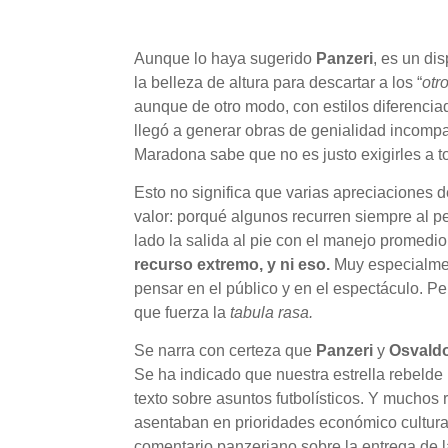
Aunque lo haya sugerido
Panzeri
, es un di
la belleza de altura para descartar a los “
otr
aunque de otro modo, con estilos diferencia
llegó a generar obras de genialidad incomp
Maradona sabe que no es justo exigirles a 
Esto no significa que varias apreciaciones d
valor: porqué algunos recurren siempre al pe
lado la salida al pie con el manejo promedio
recurso extremo, y ni eso.
Muy especialment
pensar en el público y en el espectáculo. Pe
que fuerza la
tabula rasa.
Se narra con certeza que
Panzeri
y
Osvald
Se ha indicado que nuestra estrella rebelde
texto sobre asuntos futbolísticos. Y mucho
asentaban en prioridades económico cultural
comentario panzeriano sobre la entrega de 