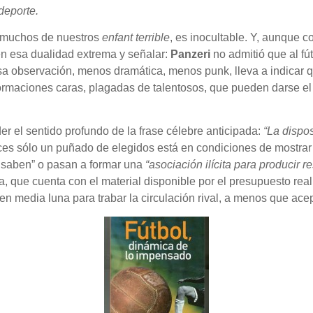
 deporte.
on muchos de nuestros
enfant terrible
, es inocultable. Y, aunque 
én esa dualidad extrema y señalar:
Panzeri
no admitió que al fú
 Esa observación, menos dramática, menos punk, lleva a indicar 
a formaciones caras, plagadas de talentosos, que pueden darse e
r el sentido profundo de la frase célebre anticipada:
“La dispo
es sólo un puñado de elegidos está en condiciones de mostra
e saben” o pasan a formar una
“asociación ilícita para producir re
ta, que cuenta con el material disponible por el presupuesto rea
en media luna para trabar la circulación rival, a menos que ace