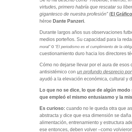
virtudes, primero habría que rescatar su libe
gigantesco de nuestra profesión”
(
El Gráfic
héroe
Dante Panzeri
.
Durante largos años sus observaciones futbol
medios porteños. Su capacidad para la reda
o
moral”
“El periodismo es el cumplimiento de la obli
cuestionamiento duro hacia los directores t
Cómo no dejarse llevar por el aura de esos d
antisistémico con
un profundo desprecio por
ayudó a la elevación económica, cultural y d
Lo que no se dice, lo que de algún modo s
que empleó el mismo entusiasmo y la mism
Es curioso:
cuando no le queda otra que a
abstracta y dice que esa dimensión se daña p
alimentación, entrenamiento y estructura ad
ese entonces, deben volver –como volvieron po