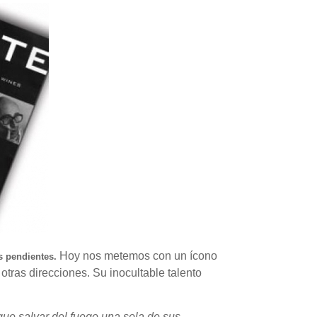
Hoy nos metemos con un ícono
s pendientes.
tras direcciones. Su inocultable talento
a que salvar del fuego una sola de sus