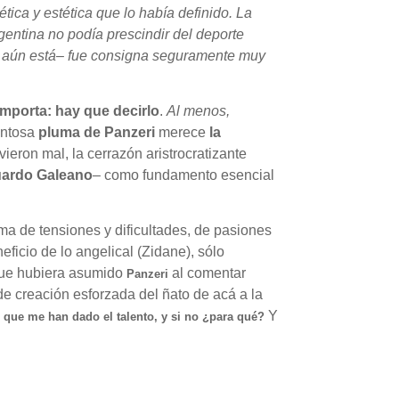
ética y estética que lo había definido. La
gentina no podía prescindir del deporte
ue aún está– fue consigna seguramente muy
importa: hay que decirlo
.
Al menos,
lentosa
pluma de Panzeri
merece
la
ieron mal, la cerrazón aristrocratizante
ardo Galeano
– como fundamento esencial
ama de tensiones y dificultades, de pasiones
neficio de lo angelical (Zidane), sólo
 que hubiera asumido
al comentar
Panzeri
 de creación esforzada del ñato de acá a la
Y
s que me han dado el talento, y si no ¿para qué?