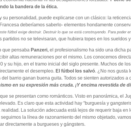
ndo la bandera de la ética.
su personalidad, puede explicarse con un clásico: la reticenci
ón Francesa deberíamos saberlo- elementos hondamente conser
ste fútbol exige destruir. Destruir lo que se está construyendo. Para poder en
 partidos no se televisaran, que hubiera topes en los sueldos y
 lo que pensaba
Panzeri,
el profesionalismo ha sido una dicha p
recibir altas remuneraciones por el mismo. Los conocemos direct
70 y su hijo, en el tramo inicial del siglo presente. Muchos de l
 directamente el desempleo.
El fútbol los salvó
. ¿No nos gusta 
el barrio ganan buena guita. Todos se sienten autorizados a c
ronismo en su expresión más cruda. ¡Y encima revestida de d
s que se presentan como románticos. Visto en panorámica, el J
levado. Es claro que esta actividad hay “burguesía y gangsteris
sa realidad. La solución adecuada está lejos de requerir baja en
Si seguimos la línea de razonamiento del mismo objetado, vamo
rar directamente a burgueses y gángsters.