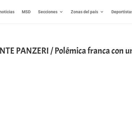
noticias
MSD
Secciones
Zonas del país
Deportista
ANTE PANZERI / Polémica franca con u
t
l
py
nk