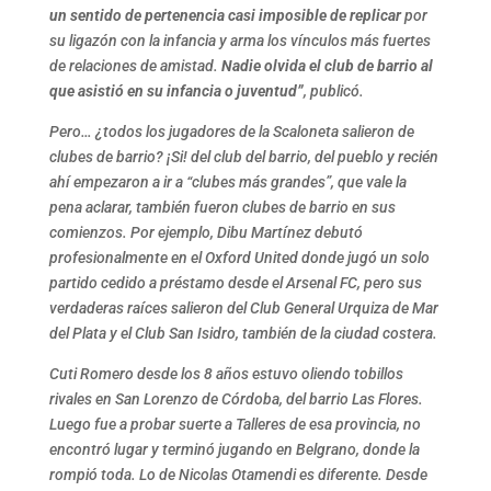
un sentido de pertenencia casi imposible de replicar
por
su ligazón con la infancia y arma los vínculos más fuertes
de relaciones de amistad.
Nadie olvida el club de barrio al
que asistió en su infancia o juventud”
, publicó.
Pero… ¿todos los jugadores de la Scaloneta salieron de
clubes de barrio? ¡Si! del club del barrio, del pueblo y recién
ahí empezaron a ir a “clubes más grandes”, que vale la
pena aclarar, también fueron clubes de barrio en sus
comienzos. Por ejemplo, Dibu Martínez debutó
profesionalmente en el Oxford United donde jugó un solo
partido cedido a préstamo desde el Arsenal FC, pero sus
verdaderas raíces salieron del Club General Urquiza de Mar
del Plata y el Club San Isidro, también de la ciudad costera.
Cuti Romero desde los 8 años estuvo oliendo tobillos
rivales en San Lorenzo de Córdoba, del barrio Las Flores.
Luego fue a probar suerte a Talleres de esa provincia, no
encontró lugar y terminó jugando en Belgrano, donde la
rompió toda. Lo de Nicolas Otamendi es diferente. Desde