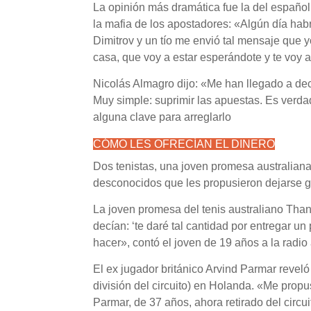
La opinión más dramática fue la del español 
la mafia de los apostadores: «Algún día hab
Dimitrov y un tío me envió tal mensaje que 
casa, que voy a estar esperándote y te voy a
Nicolás Almagro dijo: «Me han llegado a deci
Muy simple: suprimir las apuestas. Es verda
alguna clave para arreglarlo
CÓMO LES OFRECÍAN EL DINERO
Dos tenistas, una joven promesa australiana
desconocidos que les propusieron dejarse g
La joven promesa del tenis australiano Tha
decían: ‘te daré tal cantidad por entregar u
hacer», contó el joven de 19 años a la radio
El ex jugador británico Arvind Parmar revel
división del circuito) en Holanda. «Me propu
Parmar, de 37 años, ahora retirado del circ