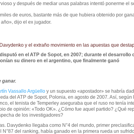
ervioso y después de mediar unas palabras intentó ponerme el 
miles de euros, bastante más de que hubiera obtenido por gana
año», dijo el ex jugador.
re Davydenko y el extraño movimiento en las apuestas que desta
disputó en el ATP de Sopot, en 2007; durante el desarrollo de
ponían su dinero en el argentino, que finalmente ganó
e ganar.
rtín Vassallo Argüello
y un supuesto «apostador» se habría dado
eda del ATP de Sopot, Polonia, en agosto de 2007. Así, según 
nco, el tenista de Temperley aseguraba que el ruso no tenía in
bio de opinión: «Todo OK». ¿Cómo fue aquel partido? ¿Qué rep
specha de los investigadores?
orias. Davydenko llegaba como N°4 del mundo, primer preclasifi
 el N°87 del ranking, había ganado en la primera rueda un sufri