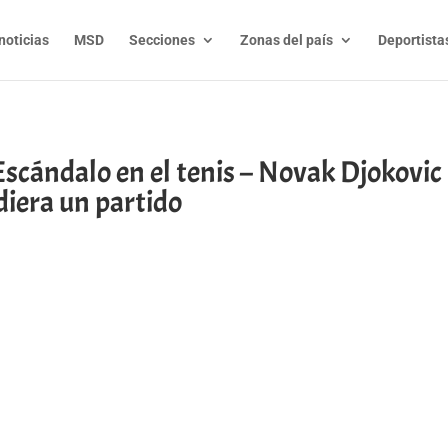
noticias
MSD
Secciones
Zonas del país
Deportista
Escándalo en el tenis – Novak Djokovic 
iera un partido
t
l
py
nk