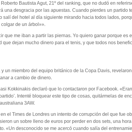
Roberto Bautista Agut, 21º del ranking, que no dudó en referirs
rá una desgracia por las apuestas. Cuando pierdes un partido te
yo salí del hotel al día siguiente mirando hacia todos lados, p
 colgar de un árbol»».
r que me iban a partir las piernas. Yo quiero ganar porque es e
d que dejan mucho dinero para el tenis, y que todos nos benefi
 y un miembro del equipo británico de la Copa Davis, revelaro
anar a cambio de dinero.
nasi Kokkinakis declaró que lo contactaron por Facebook. «Eran
n partido’. Intenté bloquear este tipo de cosas, quitármelas de 
 australiana 3AW.
ó en el Times de Londres un intento de corrupción del que fue o
sieron un sobre lleno de euros por perder en dos sets, una hora
uito. «Un desconocido se me acercó cuando salía del entrenamie