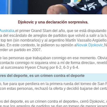
Djokovic y una declaración sorpresiva.
Australia,
el primer Grand Slam del año, que se está disputand
del escándalo de arreglos de partidos que volvió a salir a la l
top ten (sin nombrarlos) y al argentino Martín Vassallo Argüell
ko. En este contexto, le pidieron su opinión a
Novak Djokovic,
N
erder un partido en 2007.
de las personas que trabajaban conmigo en ese momento. Obvi
ontacto conmigo ni siquiera vino a mí de forma directa», revel
 al surcoreano Hyeon Chung por 6-2, 6-3 y 6-4.
ores del deporte, es un crimen contra el deporte
to, fue para que perdiera en la primera rueda del torneo de San
o con estas personas, rechazó la oferta y decidió bajarse del ce
res del deporte, es un crimen contra el deporte», cerró Djokov
e que los arreglos de partidos se dan en torneo de menor jerarq