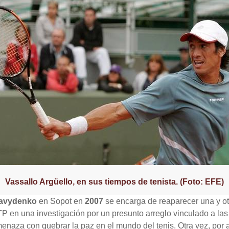
Vassallo Argüello, en sus tiempos de tenista. (Foto: EFE)
Davydenko
en Sopot en
2007
se encarga de reaparecer una y ot
TP en una investigación por un presunto arreglo vinculado a la
naza con quebrar la paz en el mundo del tenis. Otra vez, por 