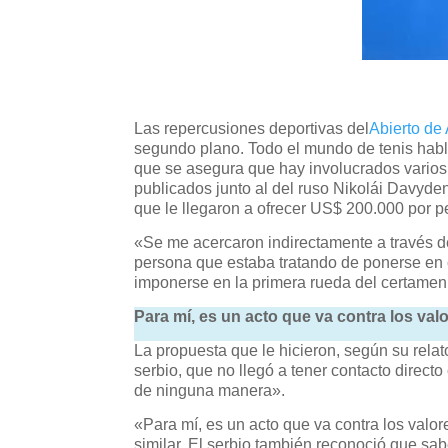
Las repercusiones deportivas del
Abierto de 
segundo plano. Todo el mundo de tenis habla 
que se asegura que hay involucrados varios 
publicados junto al del ruso Nikolái Davyden
que le llegaron a ofrecer US$ 200.000 por p
«Se me acercaron indirectamente a través 
persona que estaba tratando de ponerse en c
imponerse en la primera rueda del certamen
Para mí, es un acto que va contra los val
La propuesta que le hicieron, según su rela
serbio, que no llegó a tener contacto direct
de ninguna manera».
«Para mí, es un acto que va contra los valo
similar. El serbio también reconoció que sab