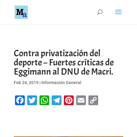
Contra privatización del
deporte – Fuertes críticas de
Eggimann al DNU de Macri.
Feb 24, 2019
|
Información General
Facebook
Twitter
WhatsApp
Telegram
Pinterest
Email
Copy
Link