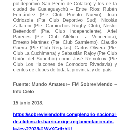
polideportivo San Pedro de Colalao) y los de la
ciudad de Gualeguaychú – Entre Ríos: Rubén
Fernández (Pte Club Pueblo Nuevo), Juan
Odriozola (Pte Club Deportivo Sud), Nicolás
Zaffaroni (Pte. Carpinchos Rugby Club), Nestor
Bettendorff (Pte. Club Independiente), Ariel
Paredes (Pte. Club Atlético La Vencedora),
Ernesto Martínez (Pte. Club Sarmiento), Claudio
Guerra (Pte Club Regatas), Carlos Olivera (Pte.
Club La Cuchimarra) y Sebastián Rajoy (Pte Club
Unión del Suburbio) como José Remolcoy (Pte
Club Los Halcones de Comodoro Rivadavia) y
cientos de clubes de toda la provincia y del país.
Fuente: Mundo Amateur– FM Sobreviviendo –
Info Cielo
15 junio 2018.
https://sobreviviendofm.com/plenario-nacional-
de-clubes-de-barrio-exige-reglamentacion-de-
la-ley-27028/#.WyXGrtIzbIU