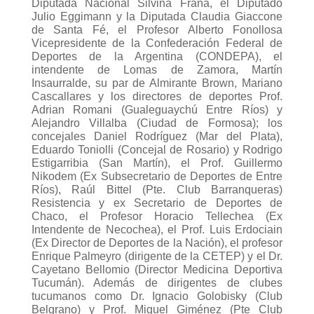
Diputada Nacional Silvina Frana, el Diputado
Julio Eggimann y la Diputada Claudia Giaccone
de Santa Fé, el Profesor Alberto Fonollosa
Vicepresidente de la Confederación Federal de
Deportes de la Argentina (CONDEPA), el
intendente de Lomas de Zamora, Martín
Insaurralde, su par de Almirante Brown, Mariano
Cascallares y los directores de deportes Prof.
Adrian Romani (Gualeguaychú Entre Ríos) y
Alejandro Villalba (Ciudad de Formosa); los
concejales Daniel Rodríguez (Mar del Plata),
Eduardo Toniolli (Concejal de Rosario) y Rodrigo
Estigarribia (San Martín), el Prof. Guillermo
Nikodem (Ex Subsecretario de Deportes de Entre
Ríos), Raúl Bittel (Pte. Club Barranqueras)
Resistencia y ex Secretario de Deportes de
Chaco, el Profesor Horacio Tellechea (Ex
Intendente de Necochea), el Prof. Luis Erdociain
(Ex Director de Deportes de la Nación), el profesor
Enrique Palmeyro (dirigente de la CETEP) y el Dr.
Cayetano Bellomio (Director Medicina Deportiva
Tucumán). Además de dirigentes de clubes
tucumanos como Dr. Ignacio Golobisky (Club
Belgrano) y Prof. Miguel Giménez (Pte Club