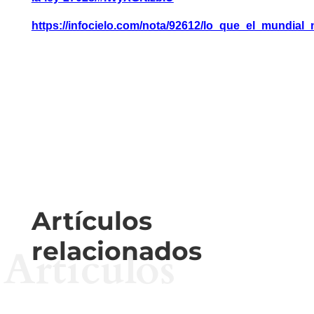
https://infocielo.com/nota/92612/lo_que_el_mundia
Artículos
relacionados
Artículos