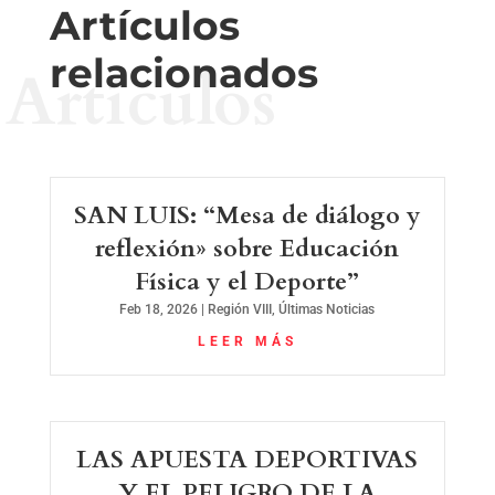
Artículos
relacionados
Artículos
SAN LUIS: “Mesa de diálogo y
reflexión» sobre Educación
Física y el Deporte”
Feb 18, 2026
|
Región VIII
,
Últimas Noticias
LEER MÁS
LAS APUESTA DEPORTIVAS
Y EL PELIGRO DE LA