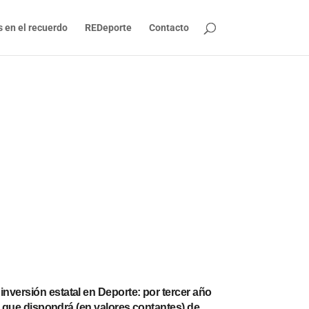
s en el recuerdo
REDeporte
Contacto
versión estatal en Deporte: por tercer año
r que dispondrá (en valores contantes) de