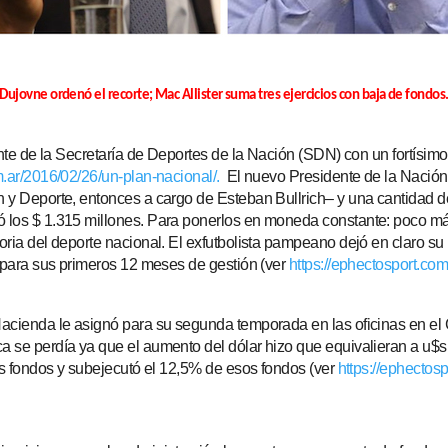
Dujovne ordenó el recorte; Mac Allister suma tres ejercicios con baja de fondos
rente de la Secretaría de Deportes de la Nación (SDN) con un fortísim
m.ar/2016/02/26/un-plan-nacional/.
El nuevo Presidente de la Nación l
ón y Deporte, entonces a cargo de Esteban Bullrich– y una cantidad d
ó los $ 1.315 millones. Para ponerlos en moneda constante: poco más
oria del deporte nacional. El exfutbolista pampeano dejó en claro su 
ía para sus primeros 12 meses de gestión (ver
https://ephectosport.com
Hacienda le asignó para su segunda temporada en las oficinas en el 
a se perdía ya que el aumento del dólar hizo que equivalieran a u$s 
los fondos y subejecutó el 12,5% de esos fondos (ver
https://ephectos