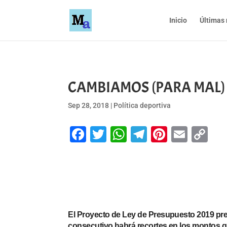
Inicio
Últimas 
CAMBIAMOS (PARA MAL) 
Sep 28, 2018
|
Política deportiva
Facebook
Twitter
WhatsApp
Telegram
Pinteres
Emai
Co
Li
El Proyecto de Ley de Presupuesto 2019 pre
consecutivo habrá recortes en los montos qu