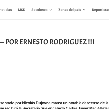
noticias
MSD
Secciones
Zonas del país
Deportista
— POR ERNESTO RODRIGUEZ III
t
l
py
nk
sentado por Nicolás Dujovne marca un notable descenso de la in
e recibirá la Secretaría que encabeza Carlos Javier Mac Alliste