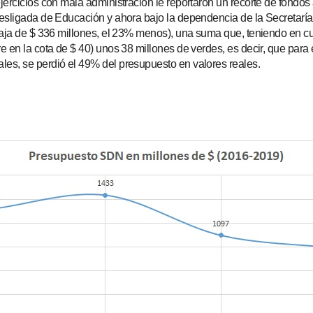
rcicios con mala administración le reportaron un recorte de fondos a
esligada de Educación y ahora bajo la dependencia de la Secretaría
aja de $ 336 millones, el 23% menos), una suma que, teniendo en cue
 en la cota de $ 40) unos 38 millones de verdes, es decir, que para
es, se perdió el 49% del presupuesto en valores reales.