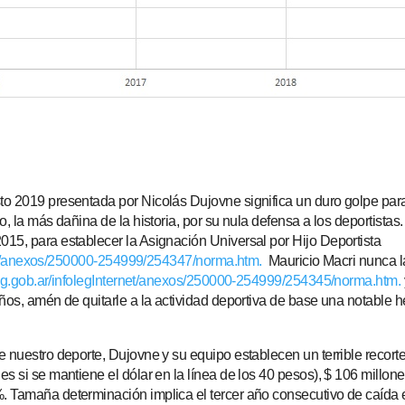
o 2019 presentada por Nicolás Dujovne significa un duro golpe para 
, la más dañina de la historia, por su nula defensa a los deportistas.
15, para establecer la Asignación Universal por Hijo Deportista
ernet/anexos/250000-254999/254347/norma.htm.
Mauricio Macri nunca la
foleg.gob.ar/infolegInternet/anexos/250000-254999/254345/norma.htm.
ños, amén de quitarle a la actividad deportiva de base una notable h
 nuestro deporte, Dujovne y su equipo establecen un terrible recort
s si se mantiene el dólar en la línea de los 40 pesos), $ 106 millone
. Tamaña determinación implica el tercer año consecutivo de caída