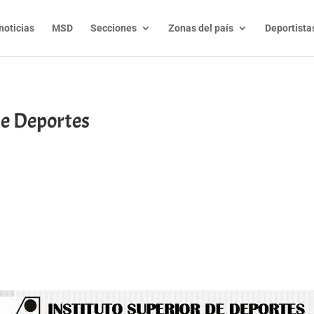
noticias
MSD
Secciones
Zonas del país
Deportista
de Deportes
t
l
py
nk