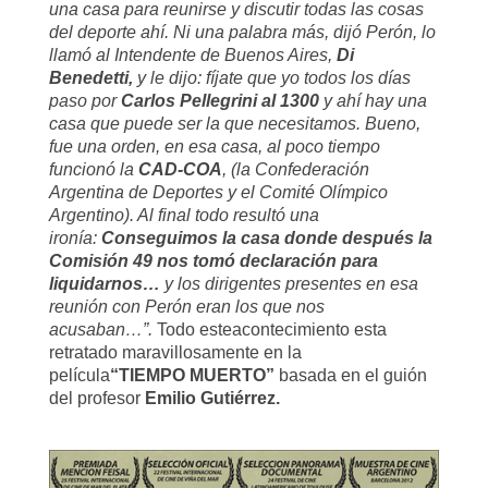
una casa para reunirse y discutir todas las cosas
del deporte ahí. Ni una palabra más, dijó Perón, lo
llamó al Intendente de Buenos Aires,
Di
Benedetti,
y le dijo: fíjate que yo todos los días
paso por
Carlos Pellegrini al 1300
y ahí hay una
casa que puede ser la que necesitamos. Bueno,
fue una orden, en esa casa, al poco tiempo
funcionó la
CAD-COA
, (la Confederación
Argentina de Deportes y el Comité Olímpico
Argentino). Al final todo resultó una
ironía:
Conseguimos la casa donde después la
Comisión 49 nos tomó declaración para
liquidarnos…
y los dirigentes presentes en esa
reunión con Perón eran los que nos
acusaban…”.
Todo este
acontecimiento esta
retratado maravillosamente en la
película
“TIEMPO MUERTO”
basada en el guión
del profesor
Emilio Gutiérrez.