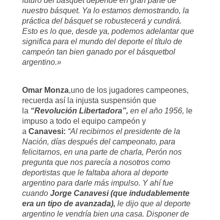
futuro del básquet depende en gran parte de
nuestro básquet. Ya lo estamos demostrando, la
práctica del básquet se robustecerá y cundirá.
Esto es lo que, desde ya, podemos adelantar que
significa para el mundo del deporte el título de
campeón tan bien ganado por el básquetbol
argentino.»
Omar
Monza
,
uno de los jugadores campeones,
recuerda
así
la injusta suspensión que
la
“Revolución Libertadora”,
en el año 1956,
le
impuso a todo el equipo campeón y
a
Canavesi
:
“
Al recibirnos el presidente de la
Nación, días después del campeonato, para
felicitarnos, e
n una parte de charla, Perón nos
pregunta que nos parecía a nosotros como
deportistas que le faltaba ahora al deporte
argentino para darle más impulso. Y ahí fue
cuando
Jorge Canavesi (que indudablemente
era un tipo de avanzada),
le dijo que al deporte
argentino le vendría bien una casa. Disponer de