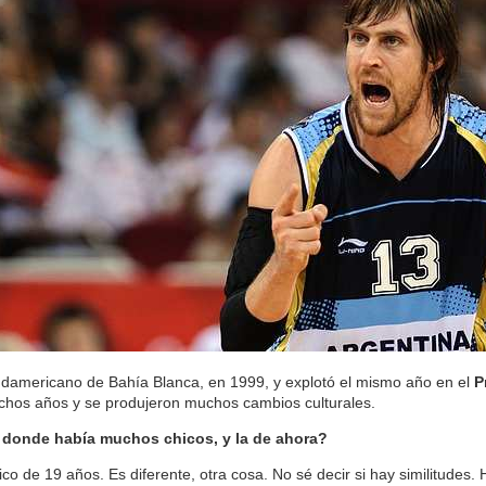
udamericano de Bahía Blanca, en 1999, y explotó el mismo año en el
P
chos años y se produjeron muchos cambios culturales.
 donde había muchos chicos, y la de ahora?
co de 19 años. Es diferente, otra cosa. No sé decir si hay similitudes.