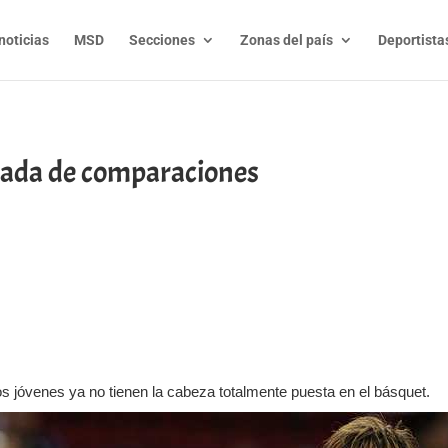
noticias
MSD
Secciones
Zonas del país
Deportista
ada de comparaciones
t
l
py
nk
s jóvenes ya no tienen la cabeza totalmente puesta en el básquet.