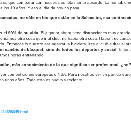
a es que comparar con nosotros es totalmente absurdo. Lamentableme
 a los 19 años. Y eso al día de hoy no pasa.
camadas, no sólo en los que están en la Selección, esa contracci
s el 90% de su vida
. El jugador ahora tiene distracciones muy grande
teníamos otra cosa que ir al club, no había otra cosa. Había tres canal
 Entonces lo nuestro era agarrar la bicicleta, irse al club a tirar al aro
n cambio de básquet, sino de todos los deportes y social.
Entonce
bamos horas entrenando.
ación, más conocimiento de lo que significa ser profesional, ¿no
 ver competiciones europeas o NBA. Para nosotros ver un partido euro
n unos años. Todo esto es nuevo y reciente.
1414658645.html