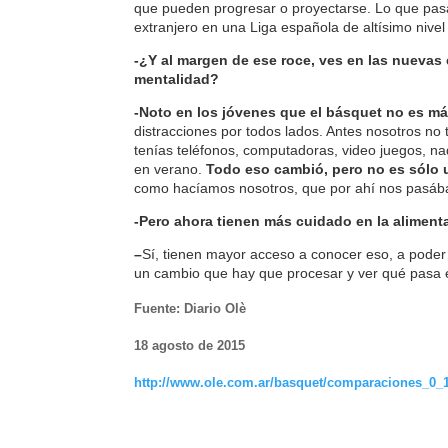
que pueden progresar o proyectarse. Lo que pas
extranjero en una Liga española de altísimo nivel
-¿Y al margen de ese roce, ves en las nuevas 
mentalidad?
-Noto en los jóvenes que el básquet no es má
distracciones por todos lados. Antes nosotros no 
tenías teléfonos, computadoras, video juegos, nada.
en verano.
Todo eso cambió, pero no es sólo u
como hacíamos nosotros, que por ahí nos pasá
-Pero ahora tienen más cuidado en la aliment
–
Sí, tienen mayor acceso a conocer eso, a poder
un cambio que hay que procesar y ver qué pasa e
Fuente: Diario Olè
18 agosto de 2015
http://www.ole.com.ar/basquet/comparaciones_0_