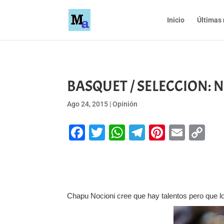
Inicio
Últimas 
BASQUET / SELECCION: N
Ago 24, 2015
|
Opinión
Facebook
Twitter
WhatsApp
Telegram
Pinteres
Emai
Co
Li
Chapu Nocioni cree que hay talentos pero que lo