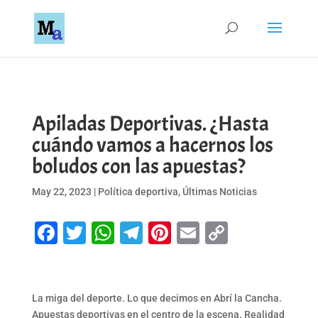
Apiladas Deportivas. ¿Hasta
cuándo vamos a hacernos los
boludos con las apuestas?
May 22, 2023
|
Política deportiva
,
Últimas Noticias
Facebook
Twitter
WhatsApp
Telegram
Pinterest
Email
Copy
Link
La miga del deporte. Lo que decimos en Abrí la Cancha.
Apuestas deportivas en el centro de la escena. Realidad