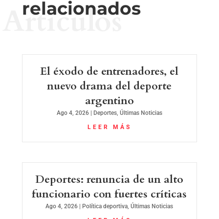
relacionados
Artículos
El éxodo de entrenadores, el
nuevo drama del deporte
argentino
Ago 4, 2026
|
Deportes
,
Últimas Noticias
LEER MÁS
Deportes: renuncia de un alto
funcionario con fuertes críticas
Ago 4, 2026
|
Política deportiva
,
Últimas Noticias