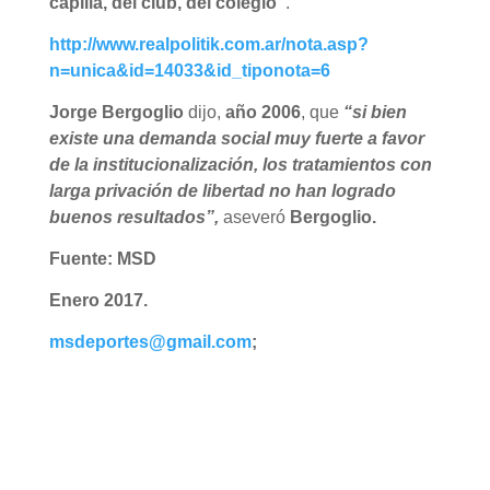
capilla, del club, del colegio”
.
http://www.realpolitik.com.ar/nota.asp?
n=unica&id=14033&id_tiponota=6
Jorge Bergoglio
dijo,
año 2006
, que
“si bien
existe una demanda social muy fuerte a favor
de la institucionalización, los tratamientos con
larga privación de libertad no han logrado
buenos resultados”,
aseveró
Bergoglio.
Fuente: MSD
Enero 2017.
msdeportes@gmail.com
;