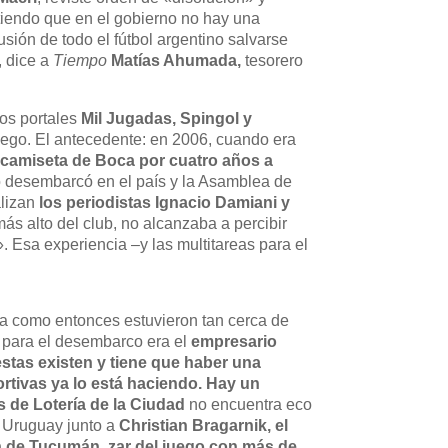
tiendo que en el gobierno no hay una
usión de todo el fútbol argentino salvarse
, dice a
Tiempo
Matías Ahumada,
tesorero
los portales
Mil Jugadas, Spingol y
juego. El antecedente: en 2006, cuando era
a camiseta de Boca por cuatro años a
no desembarcó en el país y la Asamblea de
alizan
los periodistas Ignacio Damiani y
ás alto del club, no alcanzaba a percibir
». Esa experiencia –y las multitareas para el
a como entonces estuvieron tan cerca de
 para el desembarco era el
empresario
stas existen y tiene que haber una
ortivas ya lo está haciendo. Hay un
s de Lotería de la Ciudad
no encuentra eco
 Uruguay junto a
Christian Bragarnik, el
ín de Tucumán, zar del juego con más de