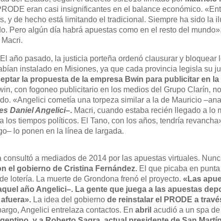
l PRODE eran casi insignificantes en el balance económico. «En
, y de hecho está limitando el tradicional. Siempre ha sido la il
o. Pero algún día habrá apuestas como en el resto del mundo»
 Macri.
 El año pasado, la justicia porteña ordenó clausurar y bloquear 
abían instalado en Misiones, ya que cada provincia legisla su 
eptar la propuesta de la empresa Bwin para publicitar en l
win, con fogoneo publicitario en los medios del Grupo Clarín, 
o. «Angelici cometía una torpeza similar a la de Mauricio –an
es Daniel Angelici
–.
Macri, cuando estaba recién llegado a lo m
a los tiempos políticos. El Tano, con los años, tendría revancha
ego– lo ponen en la línea de largada.
consultó a mediados de 2014 por las apuestas virtuales. Nunc
n el gobierno de Cristina Fernández.
El que picaba en punta
de lotería. La muerte de Grondona frenó el proyecto.
«Las apue
aquel año Angelici–. La gente que juega a las apuestas dep
 afuera».
La idea del gobierno
de reinstalar el PRODE a travé
bargo, Angelici entrelaza contactos. En
abril
acudió a un spa de
gentino, y a Roberto Sagra, actual presidente de San Mart