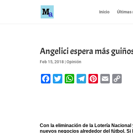
Inicio
Últimas 
Angelici espera más guiños
Feb 15, 2018
|
Opinión
Facebook
Twitter
WhatsApp
Telegram
Pinteres
Emai
Co
Li
Con la eliminación de la Lotería Naciona
nuevos negocios alrededor del fútbol. Si 