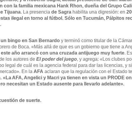
ón con la familia mexicana Hank Rhon, dueña del Grupo Cal
de Tijuana
. La presencia
de Sagra
habilita una digresión: en
20
tas ilegal en torno al fútbol. Sólo en Tucumán, Pálpitos r
.
e un bingo en San Bernardo
y terminó como titular de la Cáma
orero de Boca. «Más allá de que es un gobierno que tiene a Ange
ue este año arrancó con una cruzada antijuego muy fuerte
. E
de los autores de
El poder del juego
, y agrega: «Los clubes p
 legal de cuál es la agencia federal para dar las licencias, y s
 mercado». En la
AFA
aclaran que la regulación con el Estado t
a.
«La AFA, Angelici y Macri ya tienen en vista un PRODE o
ro necesitan un Estado ausente para llevarlo adelante».
cuestión de suerte.