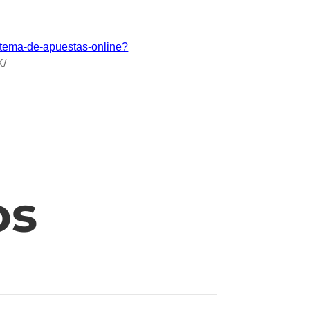
istema-de-apuestas-online?
/
os