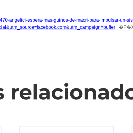
74470-angelici-espera-mas-guinos-de-macri-para-impulsar-un-s
cial&utm_source=facebook.com&utm_campaign=buffer
l �F�X
s relacionad