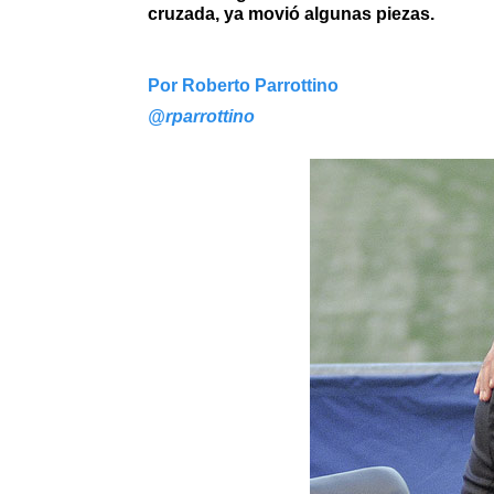
cruzada, ya movió algunas piezas.
Por Roberto Parrottino
@rparrottino