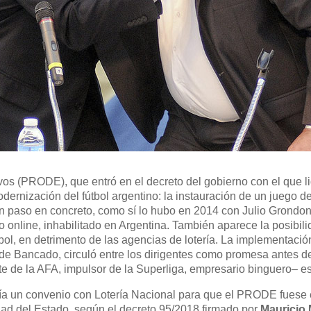
vos (PRODE), que entró en el decreto del gobierno con el que l
dernización del fútbol argentino: la instauración de un juego
n paso en concreto, como sí lo hubo en 2014 con Julio Grondona
go online, inhabilitado en Argentina. También aparece la posibili
tbol, en detrimento de las agencias de lotería. La implementació
Bancado, circuló entre los dirigentes como promesa antes de 
 de la AFA, impulsor de la Superliga, empresario binguero– est
ía un convenio con Lotería Nacional para que el PRODE fuese el
edad del Estado, según el decreto 95/2018 firmado por
Mauricio 