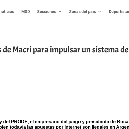
noticias
MSD
Secciones
Zonas del país
Deportista
 de Macri para impulsar un sistema de
t
l
py
nk
l y del PRODE, el empresario del juego y presidente de Boca
bien todavía las apuestas por Internet son ilegales en Argen