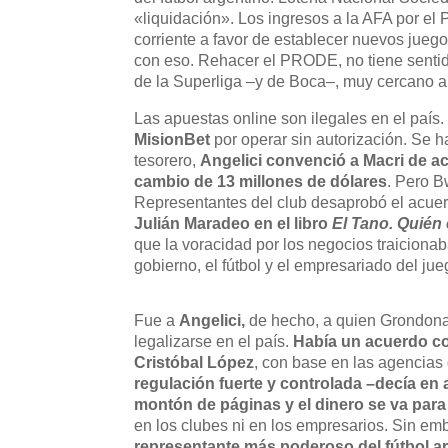
«liquidación». Los ingresos a la AFA por e
corriente a favor de establecer nuevos juegos
con eso. Rehacer el PRODE, no tiene sentid
de la Superliga –y de Boca–, muy cercano a
Las apuestas online son ilegales en el país.
MisionBet
por operar sin autorización. Se h
tesorero,
Angelici convenció a Macri de ac
cambio de 13 millones de dólares
. Pero B
Representantes del club desaprobó el acuerd
Julián Maradeo en el libro
El Tano. Quién 
que la voracidad por los negocios traicionab
gobierno, el fútbol y el empresariado del ju
Fue a
Angelici,
de hecho, a quien Grondona 
legalizarse en el país.
Había un acuerdo co
Cristóbal López
, con base en las agencias 
regulación fuerte y controlada –decía en 
montón de páginas y el dinero se va para
en los clubes ni en los empresarios. Sin em
representante más poderoso del fútbol ar