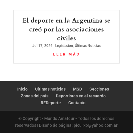
El deporte en la Argentina se
creó por las asociaciones
civiles
Jul 17, 2026
|
Legislación
,
Últimas Noticias
LEER MÁS
Inicio
Últimas noticias
MSD
Secciones
Zonas del país
Deportistas en el recuerdo
REDeporte
Contacto
© Copyright - Mundo Amateur - Todos los derechos
reservados | Diseño de página: picu_xp@yahoo.com.ar