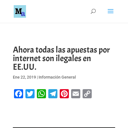
Ahora todas las apuestas por
internet son ilegales en
EE.UU.
Ene 22, 2019
|
Información General
Facebook
Twitter
WhatsApp
Telegram
Pinterest
Email
Copy
Link