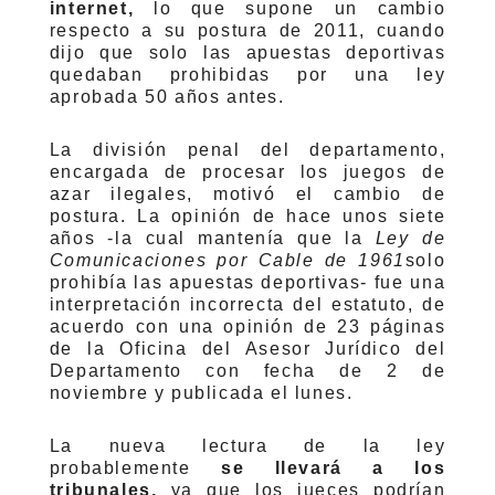
internet,
lo que supone un cambio
respecto a su postura de 2011, cuando
dijo que solo las apuestas deportivas
quedaban prohibidas por una ley
aprobada 50 años antes.
La división penal del departamento,
encargada de procesar los juegos de
azar ilegales, motivó el cambio de
postura. La opinión de hace unos siete
años -la cual mantenía que la
Ley de
Comunicaciones por Cable de 1961
solo
prohibía las apuestas deportivas- fue una
interpretación incorrecta del estatuto, de
acuerdo con una opinión de 23 páginas
de la Oficina del Asesor Jurídico del
Departamento con fecha de 2 de
noviembre y publicada el lunes.
La nueva lectura de la ley
probablemente
se llevará a los
tribunales,
ya que los jueces podrían