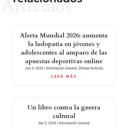
Artículos
Alerta Mundial 2026: aumenta
la ludopatía en jóvenes y
adolescentes al amparo de las
apuestas deportivas online
Jun 9, 2026
|
Información General
,
Últimas Noticias
LEER MÁS
Un libro contra la guerra
cultural
Abr 5, 2026
|
Información General