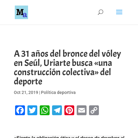
A 31 años del bronce del vóley
en Seúl, Uriarte busca «una
construcción colectiva» del
deporte
Oct 21, 2019
|
Política deportiva
Facebook
Twitter
WhatsApp
Telegram
Pinterest
Email
Copy
Link