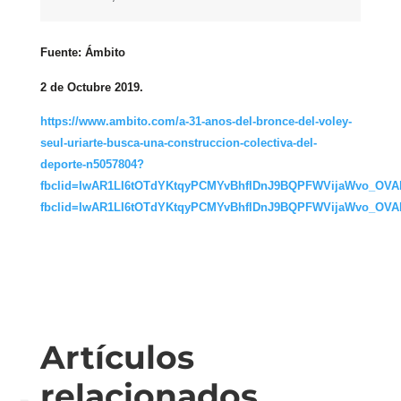
Fuente: Ámbito
2 de Octubre 2019.
https://www.ambito.com/a-31-anos-del-bronce-del-voley-
seul-uriarte-busca-una-construccion-colectiva-del-
deporte-n5057804?
fbclid=IwAR1LI6tOTdYKtqyPCMYvBhflDnJ9BQPFWVijaWvo_OVA
fbclid=IwAR1LI6tOTdYKtqyPCMYvBhflDnJ9BQPFWVijaWvo_OVA
Artículos
relacionados