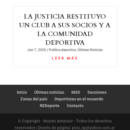
LA JUSTICIA RESTITUYO
UN CLUB A SUS SOCIOS Y A
LA COMUNIDAD
DEPORTIVA
Jun 7, 2026
|
Política deportiva
,
Últimas Noticias
LEER MÁS
Inicio
Últimas noticias
MSD
Secciones
Zonas del país
Deportistas en el recuerdo
REDeporte
Contacto
© Copyright - Mundo Amateur - Todos los derechos
reservados | Diseño de página: picu_xp@yahoo.com.ar