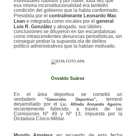
individuales habidos y por haber, toda vez que
esa misma inconstitucionalidad era también
condición del gobierno que la había conformado.
Presidida por el
contralmirante
Leonardo Mac
Lean
e integrada como vocales por el
general
Luis R. González
y abogado, sus lábiles
conclusiones se diluyeron en tan escandalosas
como intrascendentes denuncias periodísticas, sin
conseguir probar la supuesta ola de delitos
político administrativos que la habían motivado.
Osvaldo Suárez
En el área deportiva se cometió un
verdadero
terminó
“Genocidio Deportivo”,
desarrollado por el
,
Lic. Alfredo Armando Aguirre
recientemente fallecido, a través de las
Comisiones Nº 49 y Nº 13, impuesta por la
Dictadura Cívico-Militar.
Mundo Amateur
en recuerdo de esta fecha