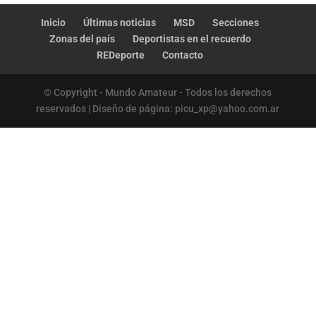
Inicio
Últimas noticias
MSD
Secciones
Zonas del país
Deportistas en el recuerdo
REDeporte
Contacto
© Copyright - Mundo Amateur - Todos los derechos
reservados | Diseño de página: picu_xp@yahoo.com.ar